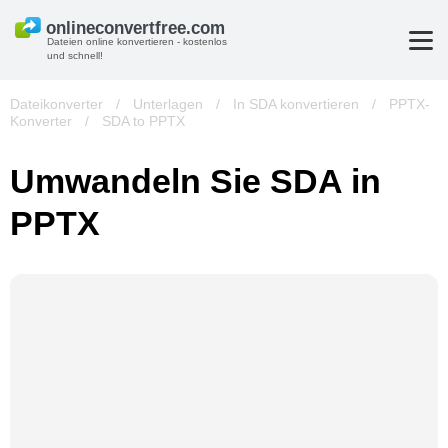
Dateien online konvertieren - kostenlos
und schnell!
Dateikonverter
/
Unterlagen
/
In SDA konvertieren
/
PPTX-
Konverter
/
SDA to PPTX
Umwandeln Sie SDA in
PPTX