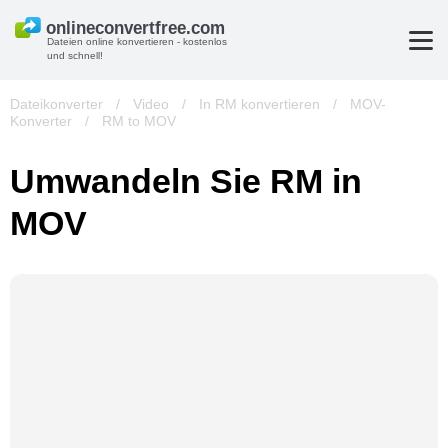
Dateien online konvertieren - kostenlos
und schnell!
Dateikonverter
/
Video
/
In RM konvertieren
/
MOV-
Konverter
/
RM to MOV
Umwandeln Sie RM in
MOV