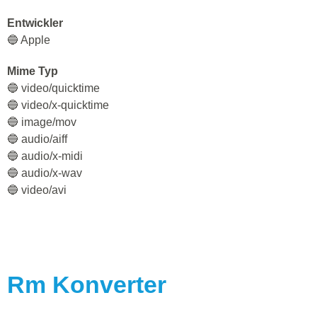
Entwickler
🔵 Apple
Mime Typ
🔵 video/quicktime
🔵 video/x-quicktime
🔵 image/mov
🔵 audio/aiff
🔵 audio/x-midi
🔵 audio/x-wav
🔵 video/avi
Rm
Konverter