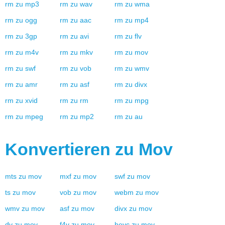
rm
zu
mp3
rm
zu
wav
rm
zu
wma
rm
zu
ogg
rm
zu
aac
rm
zu
mp4
rm
zu
3gp
rm
zu
avi
rm
zu
flv
rm
zu
m4v
rm
zu
mkv
rm
zu
mov
rm
zu
swf
rm
zu
vob
rm
zu
wmv
rm
zu
amr
rm
zu
asf
rm
zu
divx
rm
zu
xvid
rm
zu
rm
rm
zu
mpg
rm
zu
mpeg
rm
zu
mp2
rm
zu
au
Konvertieren zu
Mov
mts
zu
mov
mxf
zu
mov
swf
zu
mov
ts
zu
mov
vob
zu
mov
webm
zu
mov
wmv
zu
mov
asf
zu
mov
divx
zu
mov
dv
zu
mov
f4v
zu
mov
hevc
zu
mov