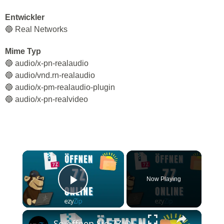
Entwickler
🔵 Real Networks
Mime Typ
🔵 audio/x-pn-realaudio
🔵 audio/vnd.rn-realaudio
🔵 audio/x-pm-realaudio-plugin
🔵 audio/x-pn-realvideo
×
Now Playing
Play Video
×
So öffnen Sie 7Z-Dateien online (Einfache Anleitung)