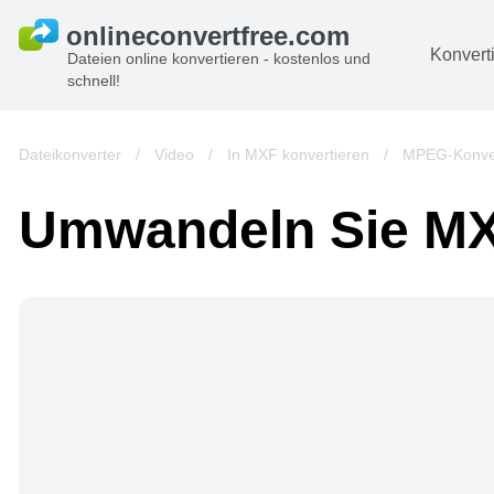
Konvert
Dateien online konvertieren - kostenlos und
schnell!
D
Bi
Dateikonverter
/
Video
/
In MXF konvertieren
/
MPEG-Konve
A
Umwandeln Sie M
B
A
V