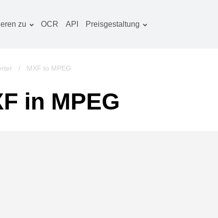
ieren zu
OCR
API
Preisgestaltung
Tarif planen
okumentenkonverter
OCR-Paket
lderkonverter
rter
/
MXF to MPEG
udiokonverter
XF in MPEG
ücherkonverter
rchivkonverter
ideokonverter