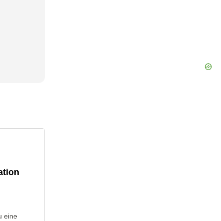
ation
u eine