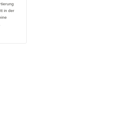
rtierung
t in der
eine
.