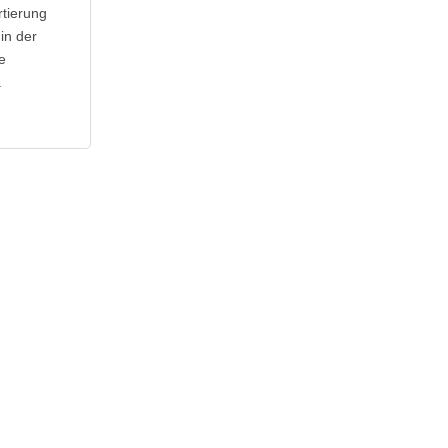
rtierung
in der
e
.