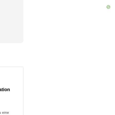
ation
u eine