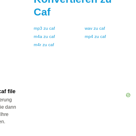
Caf
mp3
zu
caf
wav
zu
caf
m4a
zu
caf
mp4
zu
caf
m4r
zu
caf
f file
ierung
Sie dann
 Ihre
en.