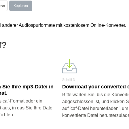
Kopieren
l anderer Audiospurformate mit kostenlosem Online-Konverter.
f?
Schritt 3
 Sie Ihre mp3-Datei in
Download your converted ca
at.
Bitte warten Sie, bis die Konvert
 caf-Format oder ein
abgeschlossen ist, und klicken 
aus, in das Sie Ihre Datei
auf 'caf-Datei herunterladen', um
öchten.
konvertierte Datei herunterzulad