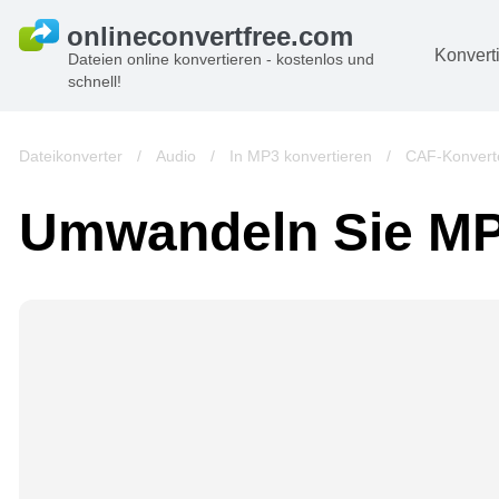
Konvert
Dateien online konvertieren - kostenlos und
schnell!
D
Bi
Dateikonverter
/
Audio
/
In MP3 konvertieren
/
CAF-Konvert
A
Umwandeln Sie MP
B
A
V