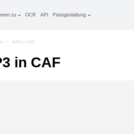
ieren zu
OCR
API
Preisgestaltung
Tarif planen
okumentenkonverter
OCR-Paket
lderkonverter
er
/
MP3 to CAF
udiokonverter
3 in CAF
ücherkonverter
rchivkonverter
ideokonverter