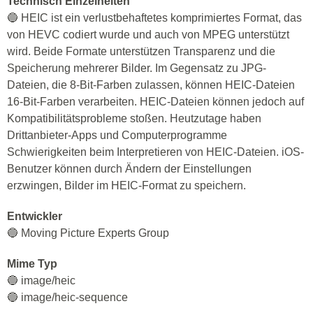
für Live-Fotos. Das Beste daran ist, dass es Speicherplatz
spart. Es kann doppelt so viele Bilder wie das JPEG-Format
im gleichen Speicherplatz speichern, da es eine
Dateikomprimierung der nächsten Generation hat.
Technisch Einzelheiten
🔵 HEIC ist ein verlustbehaftetes komprimiertes Format, das
von HEVC codiert wurde und auch von MPEG unterstützt
wird. Beide Formate unterstützen Transparenz und die
Speicherung mehrerer Bilder. Im Gegensatz zu JPG-
Dateien, die 8-Bit-Farben zulassen, können HEIC-Dateien
16-Bit-Farben verarbeiten. HEIC-Dateien können jedoch auf
Kompatibilitätsprobleme stoßen. Heutzutage haben
Drittanbieter-Apps und Computerprogramme
Schwierigkeiten beim Interpretieren von HEIC-Dateien. iOS-
Benutzer können durch Ändern der Einstellungen
erzwingen, Bilder im HEIC-Format zu speichern.
Entwickler