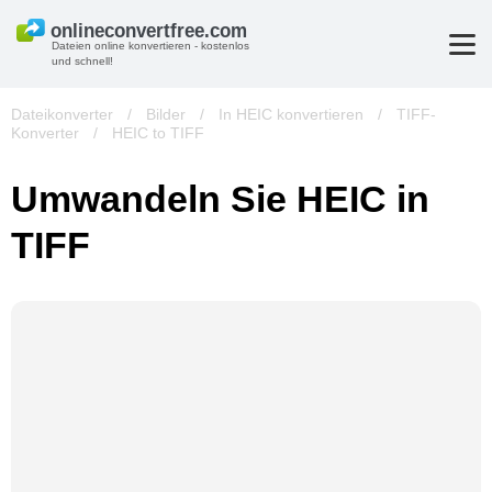
Dateien online konvertieren - kostenlos
und schnell!
Dateikonverter
/
Bilder
/
In HEIC konvertieren
/
TIFF-
Konverter
/
HEIC to TIFF
Umwandeln Sie HEIC in
TIFF