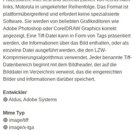
erstellt, die später Teil von Adobe Systems wurden. Es wird
zum Scannen und Erkennen von Textdateien verwendet.
Die Erweiterung interagiert korrekt mit den meisten
Anwendungen, die Grafiken bereitstellen. Tiff-Dateien sind
das Hauptformat von ОС NeXSTEP, wo die Scan-Line-
Bilder dieser Erweiterung von Mac OS ausgeliehen wurden.
Technisch Einzelheiten
🔵 Tiff-Dateien können im Intel- oder Motorola-Format
gespeichert werden, das durch das erste Wort - II bzw. MM -
bestimmt wird. Dies liegt an den Besonderheiten dieser
Prozessoren: Intel liest und schreibt Zahlen von rechts nach
links, Motorola in umgekehrter Reihenfolge. Das Format ist
plattformübergreifend und erfordert keine spezialisierte
Software. Sie werden von beliebten Grafikeditoren wie
Adobe Photoshop oder CorelDRAW Graphics korrekt
angezeigt. Eine Tiff-Datei kann in Form von Tags präsentiert
werden, die Informationen über das Bild enthalten, oder als
einzelne Datei ausgeführt werden, die den LZW-