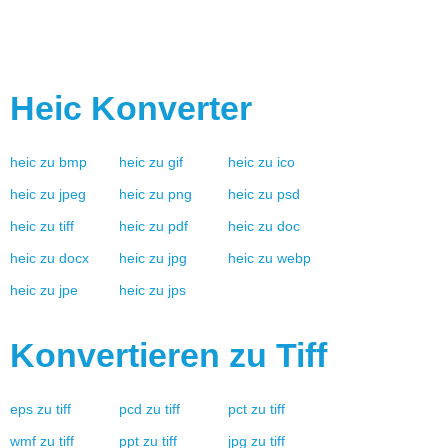
Komprimierungsalgorithmus verwendet. Jeder benannte Tiff-
Datenbereich beginnt mit dem Bildheader, der auf die
Bilddatei im Verzeichnis verweist, das die eingereichten
Bilder und Informationen darüber speichert.
Entwickler
🔵 Aldus, Adobe Systems
Mime Typ
🔵 image/tiff
🔵 image/x-tga
Heic
Konverter
heic
zu
bmp
heic
zu
gif
heic
zu
ico