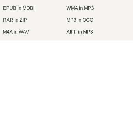
Exzellent
4.8
von 5
×
Beliebt Konvertierungen
:
7Z in ZIP
WAV in MP3
M4A in MP3
EPUB in PDF
EPUB in MOBI
WMA in MP3
RAR in ZIP
MP3 in OGG
×
M4A in WAV
AIFF in MP3
MOBI in PDF
OGG in MP3