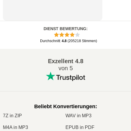
jp2
zu
tiff
exr
zu
tiff
rw2
zu
tiff
DIENST BEWERTUNG
:
Durchschnitt
:
4.8
(
205218
Stimmen
)