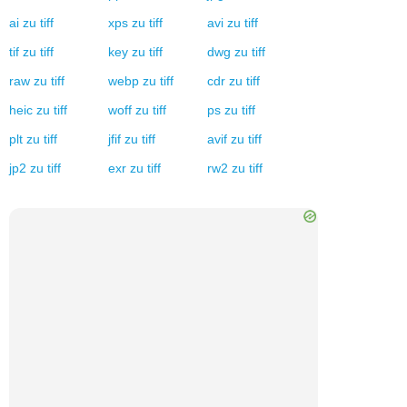
heic
zu
jpeg
heic
zu
png
heic
zu
psd
heic
zu
tiff
heic
zu
pdf
heic
zu
doc
heic
zu
docx
heic
zu
jpg
heic
zu
webp
heic
zu
jpe
heic
zu
jps
Konvertieren zu
Tiff
eps
zu
tiff
pcd
zu
tiff
pct
zu
tiff
wmf
zu
tiff
ppt
zu
tiff
jpg
zu
tiff
ai
zu
tiff
xps
zu
tiff
avi
zu
tiff
tif
zu
tiff
key
zu
tiff
dwg
zu
tiff
raw
zu
tiff
webp
zu
tiff
cdr
zu
tiff
heic
zu
tiff
woff
zu
tiff
ps
zu
tiff
plt
zu
tiff
jfif
zu
tiff
avif
zu
tiff