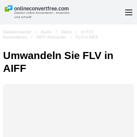
Dateien online konvertieren - kostenlos
und schnell!
Dateikonverter
/
Audio
/
Video
/
In FLV
konvertieren
/
AIFF-Konverter
/
FLV to AIFF
Umwandeln Sie FLV in
AIFF