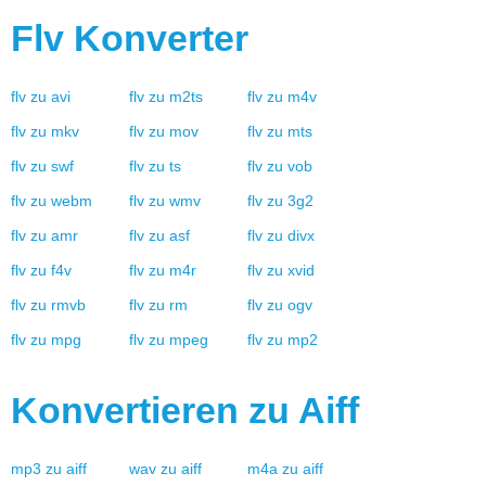
Flv
Konverter
flv
zu
avi
flv
zu
m2ts
flv
zu
m4v
flv
zu
mkv
flv
zu
mov
flv
zu
mts
flv
zu
swf
flv
zu
ts
flv
zu
vob
flv
zu
webm
flv
zu
wmv
flv
zu
3g2
flv
zu
amr
flv
zu
asf
flv
zu
divx
flv
zu
f4v
flv
zu
m4r
flv
zu
xvid
flv
zu
rmvb
flv
zu
rm
flv
zu
ogv
flv
zu
mpg
flv
zu
mpeg
flv
zu
mp2
Konvertieren zu
Aiff
mp3
zu
aiff
wav
zu
aiff
m4a
zu
aiff