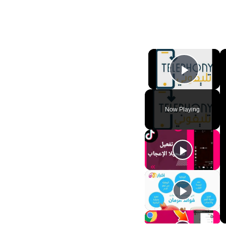
×
Play Video
Now Playing