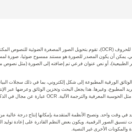
خدمة التحويل الإلكتروني للصور المصغرة الضوئية أو القارئ الضوئي للحروف (OCR)، تقوم بتحويل الصور المصغرة الضوئية
نيكي. يمكن أن يكون المصدر للصورة هو مستند ممسوح ضوئيا، صورة لمس
 الطبيعية)، أو نص عنوان فرعي تم إضافته إلى الصورة (مثل نصوص م
OCR) طريقة مهمة في تحويل الوثائق الورقية المطبوعة إلى شكل إلكتروني، بما في ذلك سجلات الب
بريد المطبوع، وغيرها. هذا يجعل البحث وتخزين الوثائق وعرضها عبر الإ
وأكثر انضغاطا. بالإضافة إلى ذلك، يستخدم OCR في العمليات الآلية مثل الحوسبة المعرفية والترجمة الآلية. OCR عبارة عن مجا
في وقت واحد. وتصبح الأنظمة المتقدمة بإمكانها إنتاج درجة عالية من
تنسيق الصور الرقمية. ويكون بعض النظم القادرة على إعادة توليد ا
 والمكونات الأخرى غير النصية.