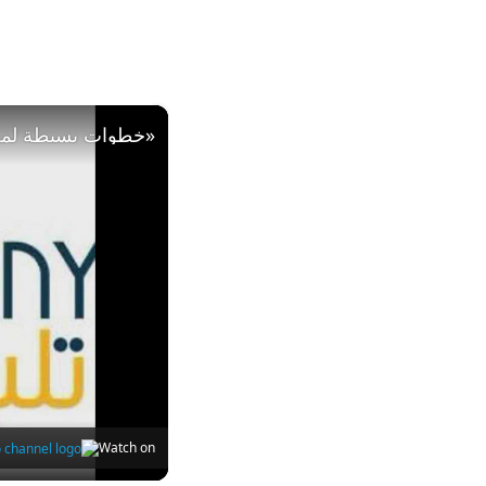
×
Watch on