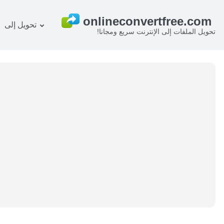
تحويل إلى
تحويل الملفات إلى الإنترنت سريع ومجانا!
خطة
المستند المحول
OCR ر
صورة المحول
صوت المحول
كتب المحول
أرشيف المحول
فيديو المحول
الموقع-screenshot