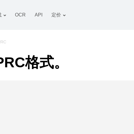
成
OCR
API
定价
关税计划
文件 转换器
OCR 包
图像 转换器
PRC
音频 转换器
PRC格式。
书籍 转换器
压缩文件 转换器
视频 转换器
网站-截图