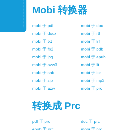
Mobi
转换器
mobi
于
pdf
mobi
于
doc
mobi
于
docx
mobi
于
rtf
mobi
于
txt
mobi
于
lrf
mobi
于
fb2
mobi
于
pdb
mobi
于
jpg
mobi
于
epub
mobi
于
azw3
mobi
于
lit
mobi
于
snb
mobi
于
tcr
mobi
于
zip
mobi
于
mp3
mobi
于
azw
mobi
于
prc
转换成
Prc
pdf
于
prc
doc
于
prc
epub
于
prc
mobi
于
prc