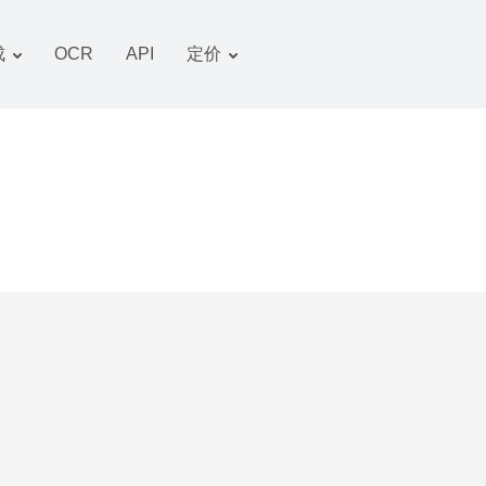
成
OCR
API
定价
关税计划
文件 转换器
OCR 包
图像 转换器
音频 转换器
书籍 转换器
压缩文件 转换器
视频 转换器
网站-截图