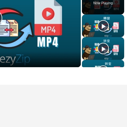
Now Playing
lay
ideo