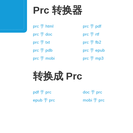
Prc
转换器
prc
于
html
prc
于
pdf
prc
于
doc
prc
于
rtf
prc
于
txt
prc
于
fb2
prc
于
pdb
prc
于
epub
prc
于
mobi
prc
于
mp3
转换成
Prc
pdf
于
prc
doc
于
prc
epub
于
prc
mobi
于
prc