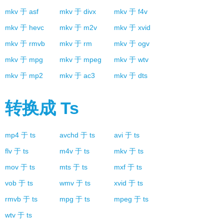
mkv
于
asf
mkv
于
divx
mkv
于
f4v
mkv
于
hevc
mkv
于
m2v
mkv
于
xvid
mkv
于
rmvb
mkv
于
rm
mkv
于
ogv
mkv
于
mpg
mkv
于
mpeg
mkv
于
wtv
mkv
于
mp2
mkv
于
ac3
mkv
于
dts
转换成
Ts
mp4
于
ts
avchd
于
ts
avi
于
ts
flv
于
ts
m4v
于
ts
mkv
于
ts
mov
于
ts
mts
于
ts
mxf
于
ts
vob
于
ts
wmv
于
ts
xvid
于
ts
rmvb
于
ts
mpg
于
ts
mpeg
于
ts
wtv
于
ts