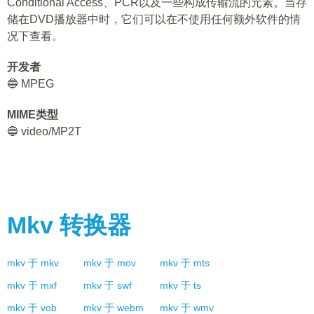
Conditional Access、PCR以及一些构成传输流的元素。当存
储在DVD播放器中时，它们可以在不使用任何额外软件的情
况下查看。
开发者
🔵 MPEG
MIME类型
🔵 video/MP2T
Mkv
转换器
mkv
于
mkv
mkv
于
mov
mkv
于
mts
mkv
于
mxf
mkv
于
swf
mkv
于
ts
mkv
于
vob
mkv
于
webm
mkv
于
wmv