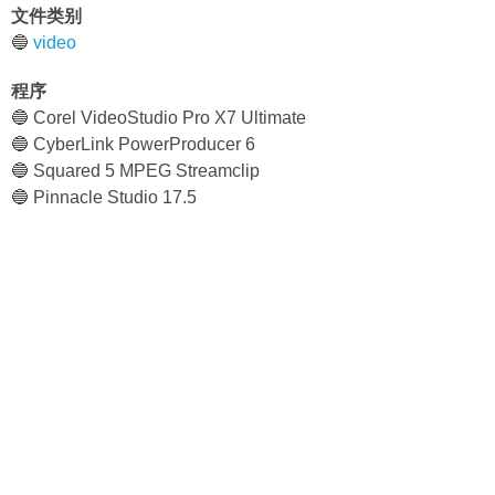
文件类别
🔵
video
程序
🔵 Corel VideoStudio Pro X7 Ultimate
🔵 CyberLink PowerProducer 6
🔵 Squared 5 MPEG Streamclip
🔵 Pinnacle Studio 17.5