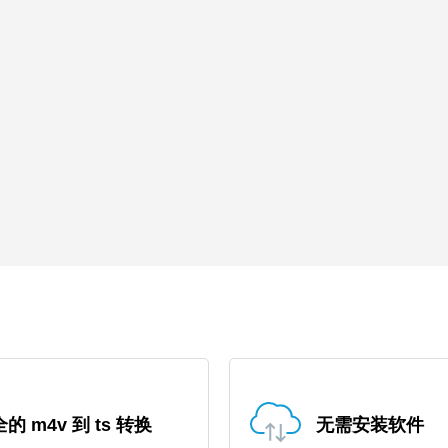
的 m4v 到 ts 转换
无需安装软件