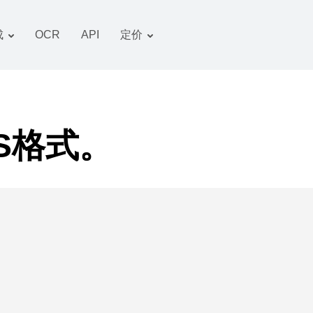
成
OCR
API
定价
关税计划
文件 转换器
OCR 包
图像 转换器
音频 转换器
S格式。
书籍 转换器
压缩文件 转换器
视频 转换器
网站-截图