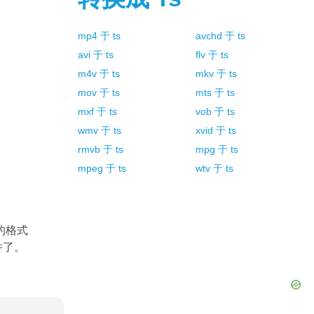
mp4
于
ts
avchd
于
ts
avi
于
ts
flv
于
ts
m4v
于
ts
mkv
于
ts
mov
于
ts
mts
于
ts
mxf
于
ts
vob
于
ts
wmv
于
ts
xvid
于
ts
rmvb
于
ts
mpg
于
ts
mpeg
于
ts
wtv
于
ts
的格式
件了。