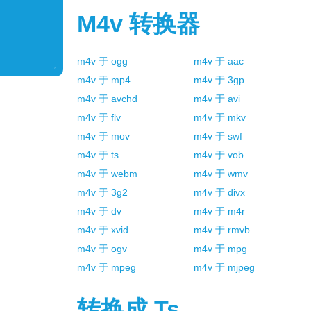
M4v
转换器
m4v
于
ogg
m4v
于
aac
m4v
于
mp4
m4v
于
3gp
m4v
于
avchd
m4v
于
avi
m4v
于
flv
m4v
于
mkv
m4v
于
mov
m4v
于
swf
m4v
于
ts
m4v
于
vob
m4v
于
webm
m4v
于
wmv
m4v
于
3g2
m4v
于
divx
m4v
于
dv
m4v
于
m4r
m4v
于
xvid
m4v
于
rmvb
m4v
于
ogv
m4v
于
mpg
m4v
于
mpeg
m4v
于
mjpeg
转换成
Ts