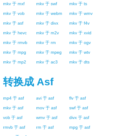
mkv
于
mxf
mkv
于
swf
mkv
于
ts
mkv
于
vob
mkv
于
webm
mkv
于
wmv
mkv
于
asf
mkv
于
divx
mkv
于
f4v
mkv
于
hevc
mkv
于
m2v
mkv
于
xvid
mkv
于
rmvb
mkv
于
rm
mkv
于
ogv
mkv
于
mpg
mkv
于
mpeg
mkv
于
wtv
mkv
于
mp2
mkv
于
ac3
mkv
于
dts
转换成
Asf
mp4
于
asf
avi
于
asf
flv
于
asf
mkv
于
asf
mov
于
asf
swf
于
asf
vob
于
asf
wmv
于
asf
divx
于
asf
rmvb
于
asf
rm
于
asf
mpg
于
asf