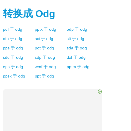
转换成
Odg
pdf
于
odg
pptx
于
odg
odp
于
odg
otp
于
odg
sxi
于
odg
sti
于
odg
pps
于
odg
pot
于
odg
sda
于
odg
sdd
于
odg
sdp
于
odg
dxf
于
odg
eps
于
odg
wmf
于
odg
pptm
于
odg
ppsx
于
odg
ppt
于
odg