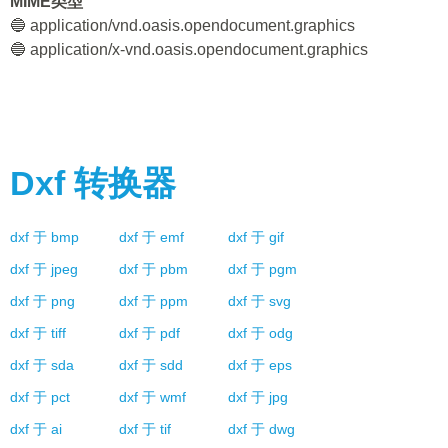
MIME类型
🔵 application/vnd.oasis.opendocument.graphics
🔵 application/x-vnd.oasis.opendocument.graphics
Dxf
转换器
dxf
于
bmp
dxf
于
emf
dxf
于
gif
dxf
于
jpeg
dxf
于
pbm
dxf
于
pgm
dxf
于
png
dxf
于
ppm
dxf
于
svg
dxf
于
tiff
dxf
于
pdf
dxf
于
odg
dxf
于
sda
dxf
于
sdd
dxf
于
eps
dxf
于
pct
dxf
于
wmf
dxf
于
jpg
dxf
于
ai
dxf
于
tif
dxf
于
dwg