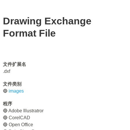
Drawing Exchange
Format File
文件扩展名
.dxf
文件类别
🔵
images
程序
🔵 Adobe Illustratror
🔵 CorelCAD
🔵 Open Office