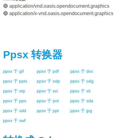
🔵 application/vnd.oasis.opendocument.graphics
🔵 application/x-vnd.oasis.opendocument.graphics
Ppsx
转换器
ppsx
于
gif
ppsx
于
pdf
ppsx
于
doc
ppsx
于
pptx
ppsx
于
odp
ppsx
于
odg
ppsx
于
otp
ppsx
于
sxi
ppsx
于
sti
ppsx
于
pps
ppsx
于
pot
ppsx
于
sda
ppsx
于
sdd
ppsx
于
ppt
ppsx
于
jpg
ppsx
于
swf