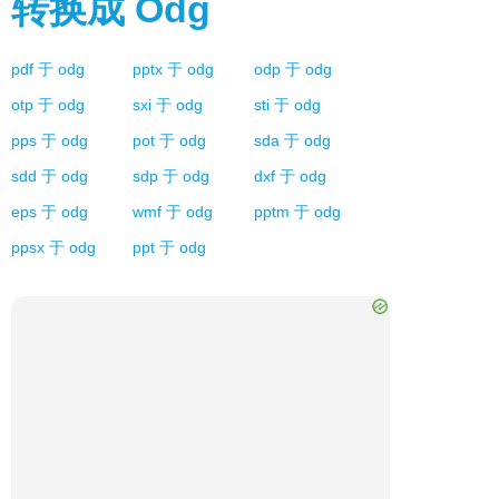
转换成
Odg
pdf
于
odg
pptx
于
odg
odp
于
odg
otp
于
odg
sxi
于
odg
sti
于
odg
pps
于
odg
pot
于
odg
sda
于
odg
sdd
于
odg
sdp
于
odg
dxf
于
odg
eps
于
odg
wmf
于
odg
pptm
于
odg
ppsx
于
odg
ppt
于
odg