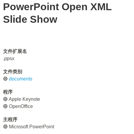
PowerPoint Open XML
Slide Show
文件扩展名
.ppsx
文件类别
🔵
documents
程序
🔵 Apple Keynote
🔵 OpenOffice
主程序
🔵 Microsoft PowerPoint