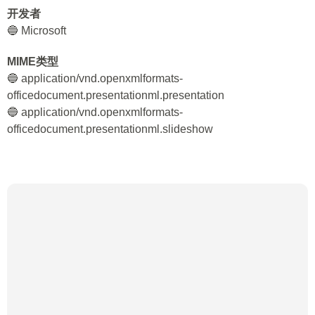
开发者
🔵 Microsoft
MIME类型
🔵 application/vnd.openxmlformats-
officedocument.presentationml.presentation
🔵 application/vnd.openxmlformats-
officedocument.presentationml.slideshow