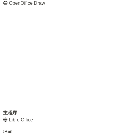
🔵 OpenOffice Draw
主程序
🔵 Libre Office
说明