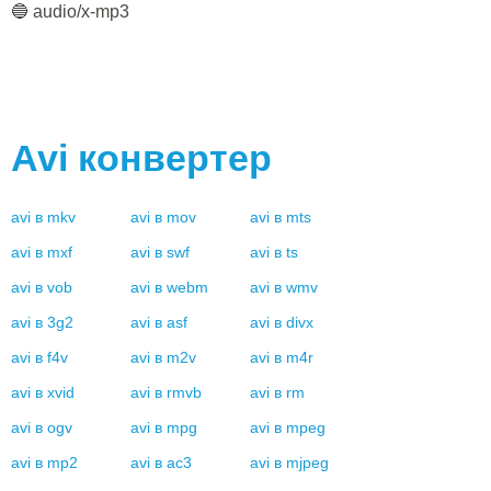
🔵 audio/x-mp3
Avi
конвертер
avi
в
mkv
avi
в
mov
avi
в
mts
avi
в
mxf
avi
в
swf
avi
в
ts
avi
в
vob
avi
в
webm
avi
в
wmv
avi
в
3g2
avi
в
asf
avi
в
divx
avi
в
f4v
avi
в
m2v
avi
в
m4r
avi
в
xvid
avi
в
rmvb
avi
в
rm
avi
в
ogv
avi
в
mpg
avi
в
mpeg
avi
в
mp2
avi
в
ac3
avi
в
mjpeg