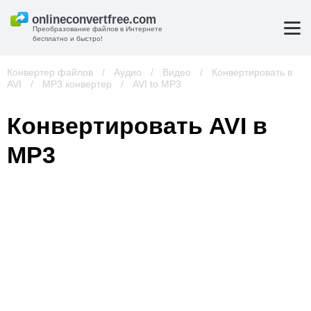
Преобразование файлов в Интернете
бесплатно и быстро!
Конвертер файлов
/
Аудио
/
Видео
/
Конвертировать в
AVI
/
MP3 конвертер
/
AVI to MP3
Конвертировать AVI в
MP3