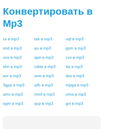
Конвертировать в
Mp3
ra
в
mp3
tak
в
mp3
vqf
в
mp3
snd
в
mp3
au
в
mp3
gsm
в
mp3
vox
в
mp3
ape
в
mp3
cvs
в
mp3
shn
в
mp3
cdda
в
mp3
tta
в
mp3
avr
в
mp3
wve
в
mp3
dss
в
mp3
3gpp
в
mp3
aifc
в
mp3
mpga
в
mp3
amv
в
mp3
mmf
в
mp3
oma
в
mp3
ogm
в
mp3
qcp
в
mp3
gvi
в
mp3