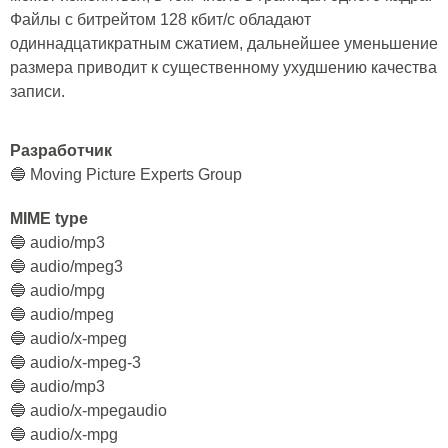
Файлы с битрейтом 128 кбит/с обладают
одиннадцатикратным сжатием, дальнейшее уменьшение
размера приводит к существенному ухудшению качества
записи.
Разработчик
🔵 Moving Picture Experts Group
MIME type
🔵 audio/mp3
🔵 audio/mpeg3
🔵 audio/mpg
🔵 audio/mpeg
🔵 audio/x-mpeg
🔵 audio/x-mpeg-3
🔵 audio/mp3
🔵 audio/x-mpegaudio
🔵 audio/x-mpg