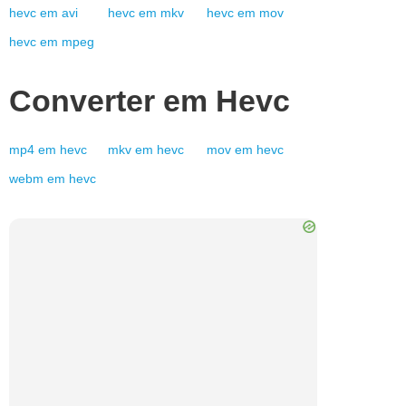
hevc
em
avi
hevc
em
mkv
hevc
em
mov
hevc
em
mpeg
Converter em
Hevc
mp4
em
hevc
mkv
em
hevc
mov
em
hevc
webm
em
hevc