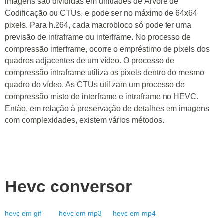
imagens são divididas em unidades de Árvore de
Codificação ou CTUs, e pode ser no máximo de 64x64
pixels. Para h.264, cada macrobloco só pode ter uma
previsão de intraframe ou interframe. No processo de
compressão interframe, ocorre o empréstimo de pixels dos
quadros adjacentes de um vídeo. O processo de
compressão intraframe utiliza os pixels dentro do mesmo
quadro do vídeo. As CTUs utilizam um processo de
compressão misto de interframe e intraframe no HEVC.
Então, em relação à preservação de detalhes em imagens
com complexidades, existem vários métodos.
Hevc
conversor
hevc
em
gif
hevc
em
mp3
hevc
em
mp4