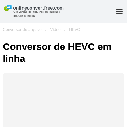
Conversão de arquivos em Internet
gratuita e rapida!
Conversor de arquivo
/
Vídeo
/
HEVC
Conversor de HEVC em
linha