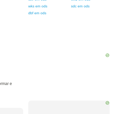
wks
em
ods
sdc
em
ods
dbf
em
ods
ormar e