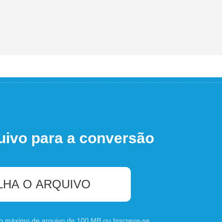
uivo para a conversão
LHA O ARQUIVO
nho máximo de arquivo de 100 MB ou
Inscreva-se