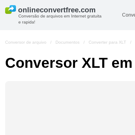
Conve
Conversão de arquivos em Internet gratuita
e rapida!
Conversor de arquivo
/
Documentos
/
Converter para XLT
/
Conversor XLT e