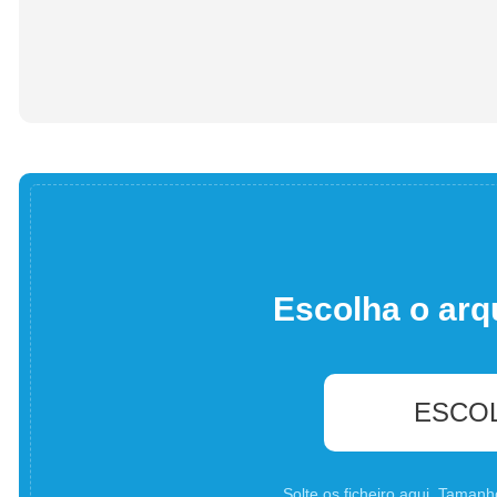
Escolha o arq
ESCO
Solte os ficheiro aqui. Tama