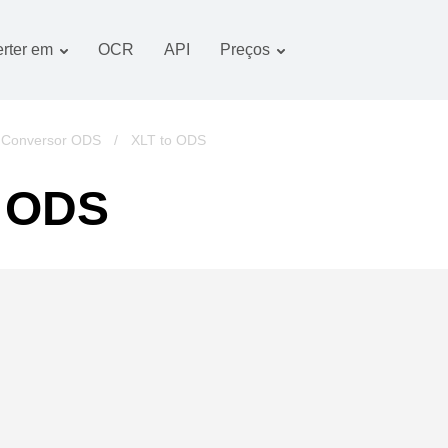
rter em
OCR
API
Preços
Plano tarifário
Documentos conversor
Pacote OCR
Imagem conversor
Conversor ODS
/
XLT to ODS
Áudio conversor
m ODS
Books conversor
Arquivos conversor
Vídeo conversor
imagens do website