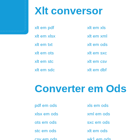
Xlt
conversor
xlt
em
pdf
xlt
em
xls
xlt
em
xlsx
xlt
em
xml
xlt
em
txt
xlt
em
ods
xlt
em
ots
xlt
em
sxc
xlt
em
stc
xlt
em
csv
xlt
em
sdc
xlt
em
dbf
Converter em
Ods
pdf
em
ods
xls
em
ods
xlsx
em
ods
xml
em
ods
ots
em
ods
sxc
em
ods
stc
em
ods
xlt
em
ods
csv
em
ods
wk1
em
ods