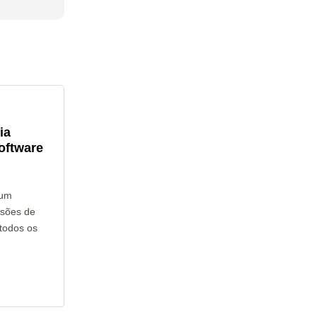
ia
oftware
hum
rsões de
todos os