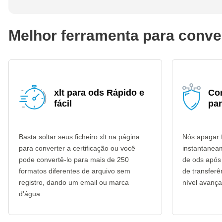
Melhor ferramenta para conver
xlt para ods Rápido e
Con
fácil
pa
Basta soltar seus ficheiro xlt na página
Nós apagar f
para converter a certificação ou você
instantanea
pode convertê-lo para mais de 250
de ods após 
formatos diferentes de arquivo sem
de transfer
registro, dando um email ou marca
nível avança
d'água.