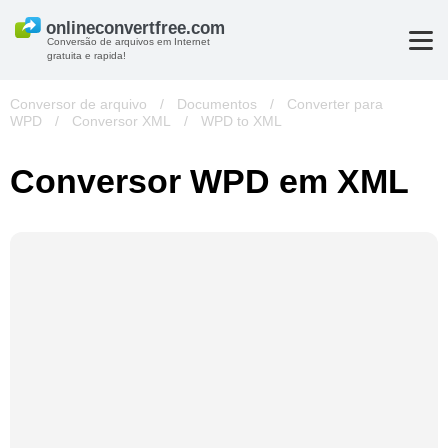
Conversão de arquivos em Internet
gratuita e rapida!
Conversor de arquivo
/
Documentos
/
Converter para
WPD
/
Conversor XML
/
WPD to XML
Conversor WPD em XML