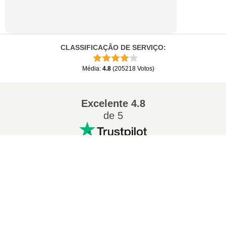
CLASSIFICAÇÃO DE SERVIÇO
:
Média
:
4.8
(
205218
Votos
)
Excelente
4.8
de 5
×
Conversões populares
:
Now Playing
Play Video
7Z para ZIP
WAV para MP3
M4A para MP3
EPUB para PDF
×