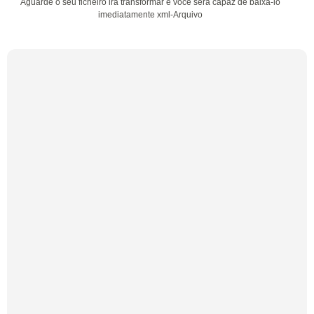
Aguarde o seu ficheiro irá transformar e você será capaz de baixá-lo
imediatamente xml-Arquivo