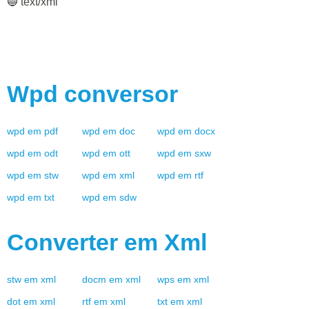
🔵 text/xml
Wpd
conversor
wpd
em
pdf
wpd
em
doc
wpd
em
docx
wpd
em
odt
wpd
em
ott
wpd
em
sxw
wpd
em
stw
wpd
em
xml
wpd
em
rtf
wpd
em
txt
wpd
em
sdw
Converter em
Xml
stw
em
xml
docm
em
xml
wps
em
xml
dot
em
xml
rtf
em
xml
txt
em
xml