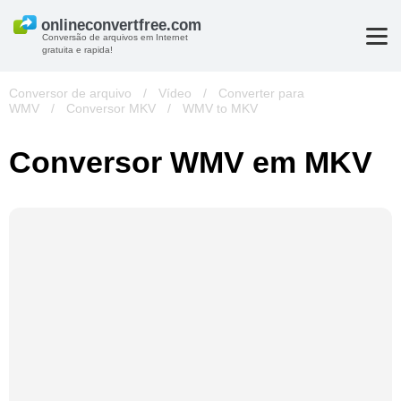
Conversão de arquivos em Internet
gratuita e rapida!
Conversor de arquivo
/
Vídeo
/
Converter para
WMV
/
Conversor MKV
/
WMV to MKV
Conversor WMV em MKV