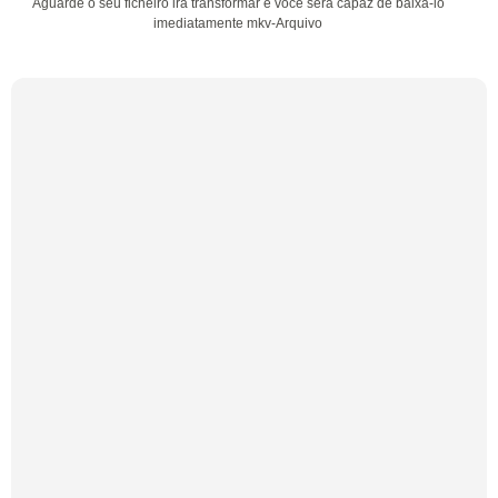
Aguarde o seu ficheiro irá transformar e você será capaz de baixá-lo
imediatamente mkv-Arquivo