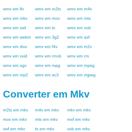
wmv
em
flv
wmv
em
m2ts
wmv
em
m4v
wmv
em
mkv
wmv
em
mov
wmv
em
mts
wmv
em
swf
wmv
em
ts
wmv
em
vob
wmv
em
webm
wmv
em
3g2
wmv
em
asf
wmv
em
divx
wmv
em
f4v
wmv
em
m2v
wmv
em
xvid
wmv
em
rmvb
wmv
em
rm
wmv
em
ogv
wmv
em
mpg
wmv
em
mpeg
wmv
em
mp2
wmv
em
ac3
wmv
em
mjpeg
Converter em
Mkv
m2ts
em
mkv
m4v
em
mkv
mkv
em
mkv
mov
em
mkv
mts
em
mkv
mxf
em
mkv
swf
em
mkv
ts
em
mkv
vob
em
mkv