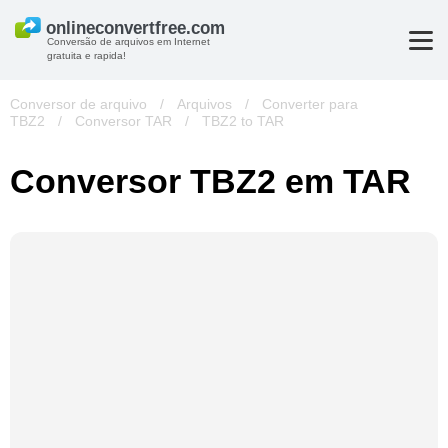
Conversão de arquivos em Internet
gratuita e rapida!
Conversor de arquivo
/
Arquivos
/
Converter para
TBZ2
/
Conversor TAR
/
TBZ2 to TAR
Conversor TBZ2 em TAR