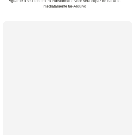
Aguarde o seu ficheiro irá transformar e você será capaz de baixá-lo
imediatamente tar-Arquivo