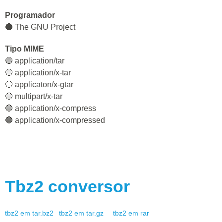
Programador
🔵 The GNU Project
Tipo MIME
🔵 application/tar
🔵 application/x-tar
🔵 applicaton/x-gtar
🔵 multipart/x-tar
🔵 application/x-compress
🔵 application/x-compressed
Tbz2
conversor
tbz2
em
tar.bz2
tbz2
em
tar.gz
tbz2
em
rar