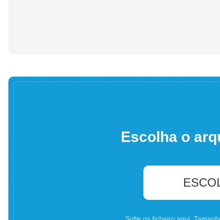
Escolha o arq
ESCO
Solte os ficheiro aqui. Tama