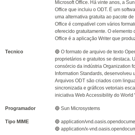
Microsoft Office. Há vinte anos, a 
Office que incluiu o ODT. É um softw
uma alternativa gratuita ao pacote de
Office é compatível com vários forma
oferecido gratuitamente. O elemento
Office é a aplicação Writer que prod
Tecnico
🔵 O formato de arquivo de texto O
proprietários e gratuitos se destaca.
consórcio da indústria Organization f
Information Standards, desenvolveu u
Arquivos ODT são criados com lingua
sincronizada e gráficos vetoriais es
iniciativa Web Accessibility do Wor
Programador
🔵 Sun Microsystems
Tipo MIME
🔵 application/vnd.oasis.opendocumen
🔵 application/x-vnd.oasis.opendocum