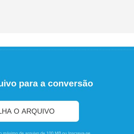
uivo para a conversão
LHA O ARQUIVO
nho máximo de arquivo de 100 MB ou
Inscreva-se