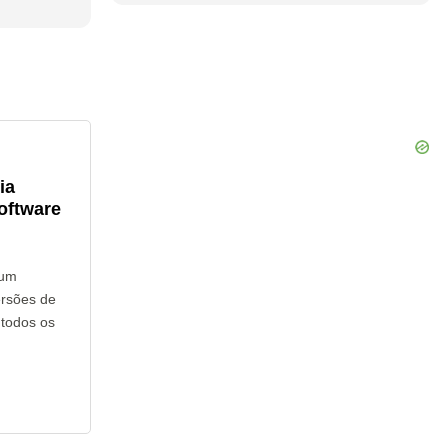
ia
oftware
hum
ersões de
 todos os