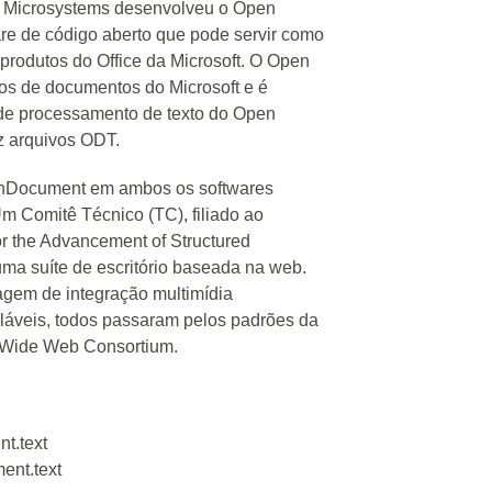
Sun Microsystems desenvolveu o Open
are de código aberto que pode servir como
 produtos do Office da Microsoft. O Open
tos de documentos do Microsoft e é
 de processamento de texto do Open
uz arquivos ODT.
penDocument em ambos os softwares
 Um Comitê Técnico (TC), filiado ao
or the Advancement of Structured
ma suíte de escritório baseada na web.
gem de integração multimídia
caláveis, todos passaram pelos padrões da
ld Wide Web Consortium.
t.text
ent.text