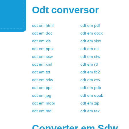
Odt
conversor
odt
em
html
odt
em
pdf
odt
em
doc
odt
em
docx
odt
em
xls
odt
em
xlsx
odt
em
pptx
odt
em
ott
odt
em
sxw
odt
em
stw
odt
em
xml
odt
em
rtf
odt
em
txt
odt
em
fb2
odt
em
sdw
odt
em
csv
odt
em
ppt
odt
em
pdb
odt
em
jpg
odt
em
epub
odt
em
mobi
odt
em
zip
odt
em
md
odt
em
tex
Converter em
Sdw