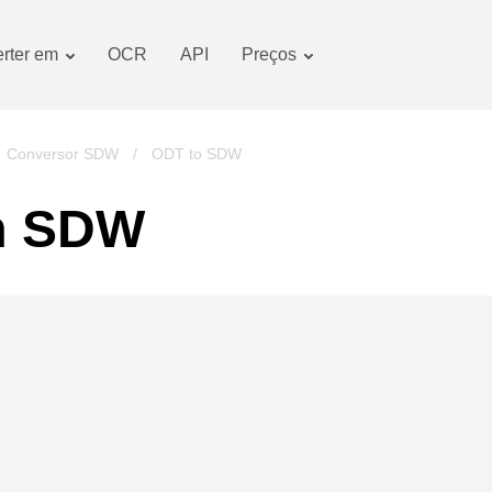
rter em
OCR
API
Preços
Plano tarifário
Documentos conversor
Pacote OCR
Imagem conversor
/
Conversor SDW
/
ODT to SDW
Áudio conversor
m SDW
Books conversor
Arquivos conversor
Vídeo conversor
imagens do website