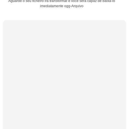
Aguarde o seu ficheiro irá transformar e você será capaz de baixá-lo
imediatamente ogg-Arquivo