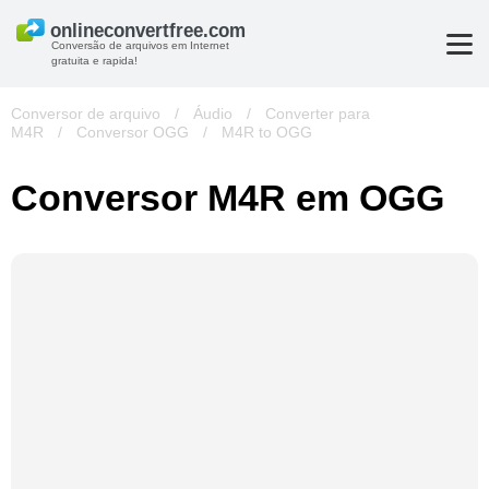
Conversão de arquivos em Internet
gratuita e rapida!
Conversor de arquivo
/
Áudio
/
Converter para
M4R
/
Conversor OGG
/
M4R to OGG
Conversor M4R em OGG