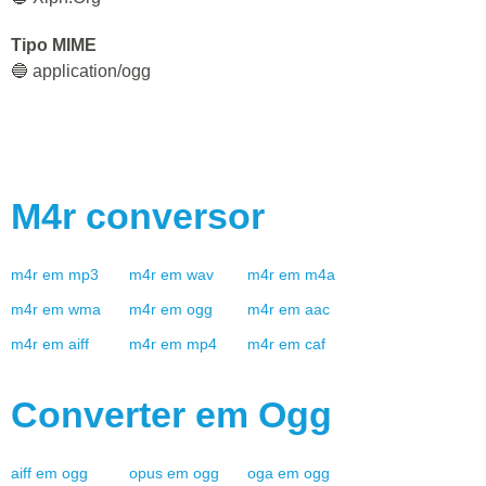
Tipo MIME
🔵 application/ogg
M4r
conversor
m4r
em
mp3
m4r
em
wav
m4r
em
m4a
m4r
em
wma
m4r
em
ogg
m4r
em
aac
m4r
em
aiff
m4r
em
mp4
m4r
em
caf
Converter em
Ogg
aiff
em
ogg
opus
em
ogg
oga
em
ogg