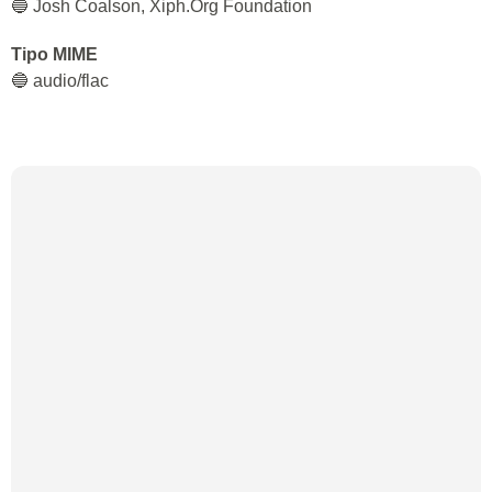
🔵 Josh Coalson, Xiph.Org Foundation
Tipo MIME
🔵 audio/flac