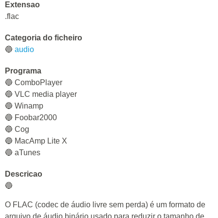
Extensao
.flac
Categoria do ficheiro
🔵
audio
Programa
🔵 СomboPlayer
🔵 VLC media player
🔵 Winamp
🔵 Foobar2000
🔵 Cog
🔵 MacAmp Lite X
🔵 aTunes
Descricao
🔵
O FLAC (codec de áudio livre sem perda) é um formato de
arquivo de áudio binário usado para reduzir o tamanho de