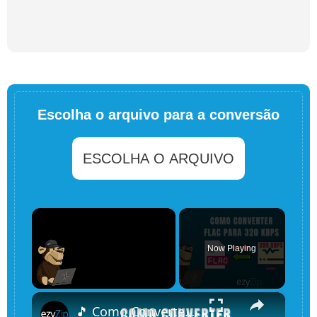
Escolha o arquivo para a conversão
ESCOLHA O ARQUIVO
×
Now Playing
×
Unmute
🎵 Como Converter Flac para 320kbps Grátis Online | Nenhuma Instalação de Software Necessária