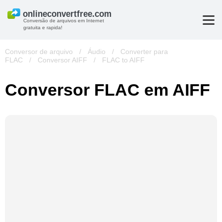
Conversão de arquivos em Internet
gratuita e rapida!
Conversor de arquivo
/
Áudio
/
Converter para
FLAC
/
Conversor AIFF
/
FLAC to AIFF
Conversor FLAC em AIFF