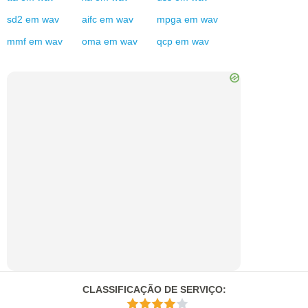
sd2
em
wav
aifc
em
wav
mpga
em
wav
mmf
em
wav
oma
em
wav
qcp
em
wav
CLASSIFICAÇÃO DE SERVIÇO
: