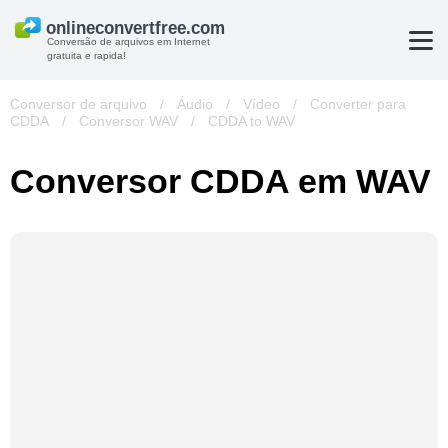
Conversão de arquivos em Internet
gratuita e rapida!
Conversor de arquivo
/
Áudio
/
Vídeo
/
Converter para
CDDA
/
Conversor WAV
/
CDDA to WAV
Conversor CDDA em WAV