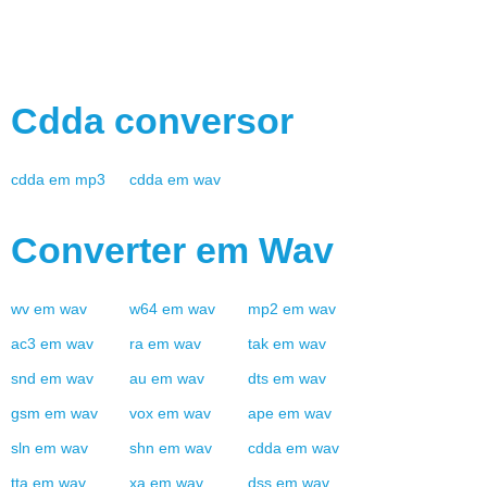
Cdda
conversor
cdda
em
mp3
cdda
em
wav
Converter em
Wav
wv
em
wav
w64
em
wav
mp2
em
wav
ac3
em
wav
ra
em
wav
tak
em
wav
snd
em
wav
au
em
wav
dts
em
wav
gsm
em
wav
vox
em
wav
ape
em
wav
sln
em
wav
shn
em
wav
cdda
em
wav
tta
em
wav
xa
em
wav
dss
em
wav