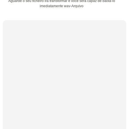
Aguarde o seu ficheiro irá transformar e você será capaz de baixá-lo
imediatamente wav-Arquivo