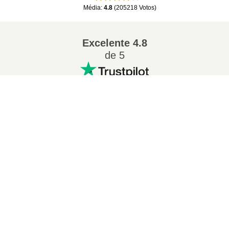
Média
:
4.8
(
205218
Votos
)
Excelente
4.8
de 5
×
Conversões populares
:
7Z para ZIP
WAV para MP3
M4A para MP3
EPUB para PDF
×
Como Converter XLS para ZIP Online (Guia Simples)
EPUB para MOBI
WMA para MP3
RAR para ZIP
MP3 para OGG
M4A para WAV
AIFF para MP3