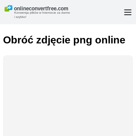
Konwersja plików w Internecie za darmo
i szybko!
Obróć zdjęcie png online