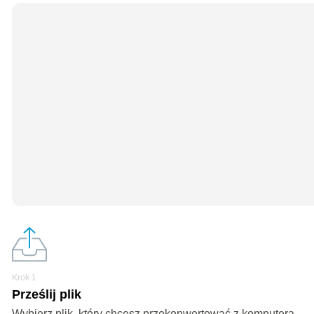
Krok 1
Prześlij plik
Wybierz plik, który chcesz przekonwertować z komputera,