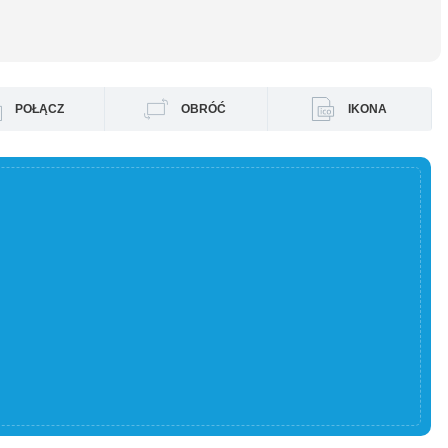
POŁĄCZ
OBRÓĆ
IKONA