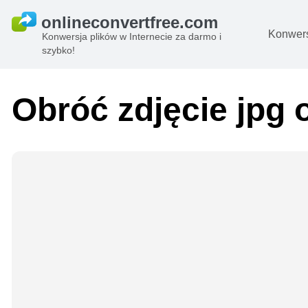
Konwers
Konwersja plików w Internecie za darmo i
szybko!
D
O
Obróć zdjęcie jpg 
Pl
B
A
Pl
s
e