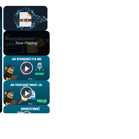
×
×
Unmute
Now Playing