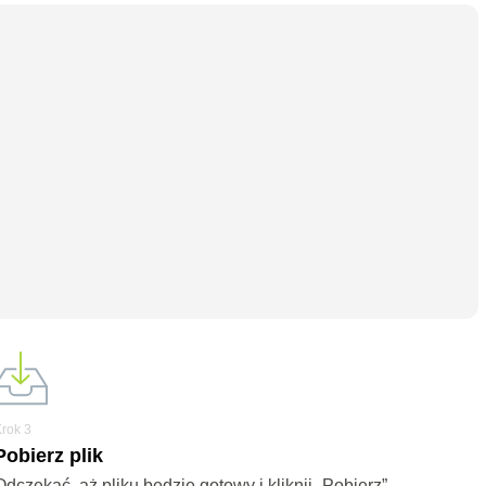
Krok 3
Pobierz plik
Odczekać, aż pliku będzie gotowy i kliknij „Pobierz”.