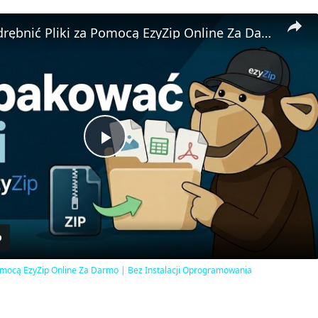
📦 Jak Wyodrębnić Pliki za Pomocą EzyZip Online Za Darmo | Bez Instalacji Oprogramowania
Play
Video
Pomocą EzyZip Online Za Darmo | Bez Instalacji Oprogramowania