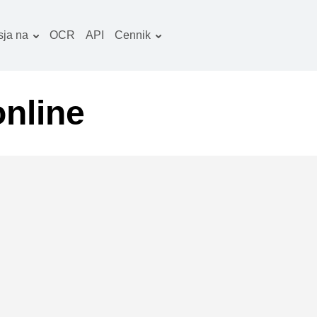
ja na
OCR
API
Cennik
Plan taryfowy
okumenty konwerter
Pakiet OCR
braz konwerter
online
iki audio konwerter
ooks konwerter
rchiwa konwerter
iki wideo konwerter
trona www-zrzuty
kranu