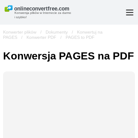
Konwersja plików w Internecie za darmo
i szybko!
Konwerter plików
/
Dokumenty
/
Konwertuj na
PAGES
/
Konwerter PDF
/
PAGES to PDF
Konwersja PAGES na PDF