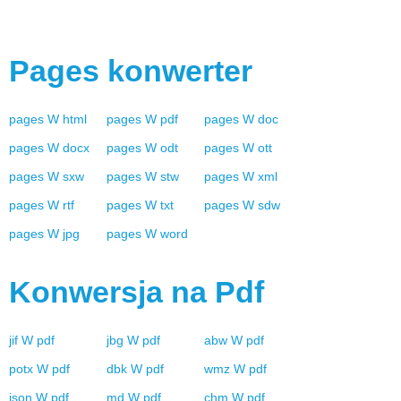
Pages
konwerter
pages
W
html
pages
W
pdf
pages
W
doc
pages
W
docx
pages
W
odt
pages
W
ott
pages
W
sxw
pages
W
stw
pages
W
xml
pages
W
rtf
pages
W
txt
pages
W
sdw
pages
W
jpg
pages
W
word
Konwersja na
Pdf
jif
W
pdf
jbg
W
pdf
abw
W
pdf
potx
W
pdf
dbk
W
pdf
wmz
W
pdf
json
W
pdf
md
W
pdf
chm
W
pdf