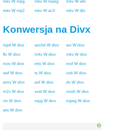
mkv
W
mpg
mkv
W
mpeg
mkv
W
wtv
mkv
W
mp2
mkv
W
ac3
mkv
W
dts
Konwersja na
Divx
mp4
W
divx
avchd
W
divx
avi
W
divx
flv
W
divx
m4v
W
divx
mkv
W
divx
mov
W
divx
mts
W
divx
mxf
W
divx
swf
W
divx
ts
W
divx
vob
W
divx
wmv
W
divx
asf
W
divx
dv
W
divx
m2v
W
divx
xvid
W
divx
rmvb
W
divx
rm
W
divx
mpg
W
divx
mpeg
W
divx
wtv
W
divx