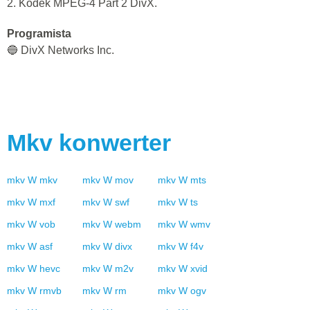
2. Kodek MPEG-4 Part 2 DivX.
Programista
🔵 DivX Networks Inc.
Mkv
konwerter
mkv
W
mkv
mkv
W
mov
mkv
W
mts
mkv
W
mxf
mkv
W
swf
mkv
W
ts
mkv
W
vob
mkv
W
webm
mkv
W
wmv
mkv
W
asf
mkv
W
divx
mkv
W
f4v
mkv
W
hevc
mkv
W
m2v
mkv
W
xvid
mkv
W
rmvb
mkv
W
rm
mkv
W
ogv