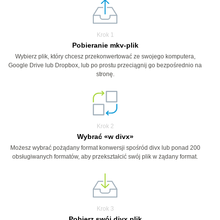
Krok 1
Pobieranie mkv-plik
Wybierz plik, który chcesz przekonwertować ze swojego komputera,
Google Drive lub Dropbox, lub po prostu przeciągnij go bezpośrednio na
stronę.
Krok 2
Wybrać «w divx»
Możesz wybrać pożądany format konwersji spośród divx lub ponad 200
obsługiwanych formatów, aby przekształcić swój plik w żądany format.
Krok 3
Pobierz swój divx plik