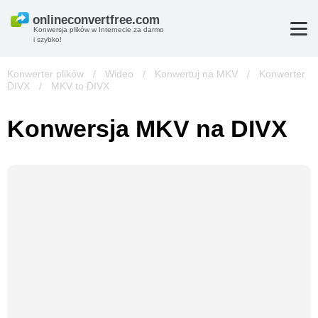
Konwersja plików w Internecie za darmo
i szybko!
Konwerter plików
/
Wideo
/
Konwertuj na MKV
/
Konwerter
DIVX
/
MKV to DIVX
Konwersja MKV na DIVX