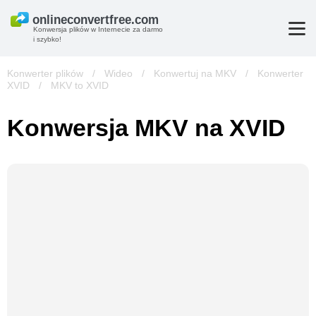
Konwersja plików w Internecie za darmo
i szybko!
Konwerter plików
/
Wideo
/
Konwertuj na MKV
/
Konwerter
XVID
/
MKV to XVID
Konwersja MKV na XVID