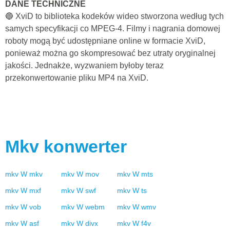
DANE TECHNICZNE
🔵 XviD to biblioteka kodeków wideo stworzona według tych
samych specyfikacji co MPEG-4. Filmy i nagrania domowej
roboty mogą być udostępniane online w formacie XviD,
ponieważ można go skompresować bez utraty oryginalnej
jakości. Jednakże, wyzwaniem byłoby teraz
przekonwertowanie pliku MP4 na XviD.
Mkv
konwerter
mkv
W
mkv
mkv
W
mov
mkv
W
mts
mkv
W
mxf
mkv
W
swf
mkv
W
ts
mkv
W
vob
mkv
W
webm
mkv
W
wmv
mkv
W
asf
mkv
W
divx
mkv
W
f4v