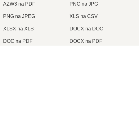
AZW3 na PDF
PNG na JPG
PNG na JPEG
XLS na CSV
XLSX na XLS
DOCX na DOC
DOC na PDF
DOCX na PDF
PDF na JPG
PDF na PNG
×
TIFF na PDF
PNG na ICO
Now Playing
Play Video
×
2026
© onlineconvertfree.com
📦 Jak Przekonwertować RAR na SFX Online Za Darmo | Bez Instalacji Oprogramowania
O nas
Format plików
Play