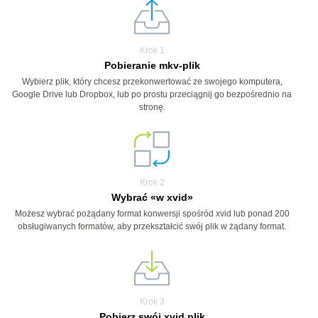
Krok 1
Pobieranie mkv-plik
Wybierz plik, który chcesz przekonwertować ze swojego komputera,
Google Drive lub Dropbox, lub po prostu przeciągnij go bezpośrednio na
stronę.
Krok 2
Wybrać «w xvid»
Możesz wybrać pożądany format konwersji spośród xvid lub ponad 200
obsługiwanych formatów, aby przekształcić swój plik w żądany format.
Krok 3
Pobierz swój xvid plik