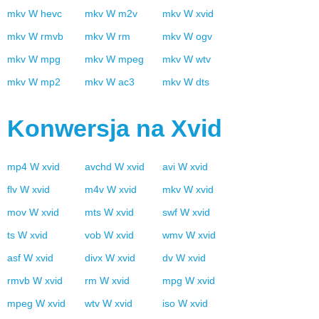
mkv
W
hevc
mkv
W
m2v
mkv
W
xvid
mkv
W
rmvb
mkv
W
rm
mkv
W
ogv
mkv
W
mpg
mkv
W
mpeg
mkv
W
wtv
mkv
W
mp2
mkv
W
ac3
mkv
W
dts
Konwersja na
Xvid
mp4
W
xvid
avchd
W
xvid
avi
W
xvid
flv
W
xvid
m4v
W
xvid
mkv
W
xvid
mov
W
xvid
mts
W
xvid
swf
W
xvid
ts
W
xvid
vob
W
xvid
wmv
W
xvid
asf
W
xvid
divx
W
xvid
dv
W
xvid
rmvb
W
xvid
rm
W
xvid
mpg
W
xvid
mpeg
W
xvid
wtv
W
xvid
iso
W
xvid