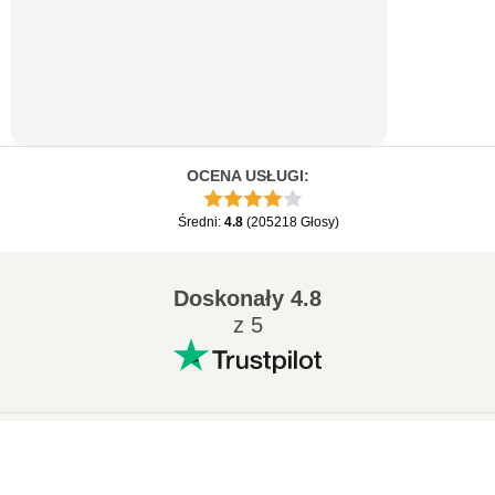
OCENA USŁUGI
:
Średni
:
4.8
(
205218
Głosy
)
Doskonały
4.8
z 5
Popularne konwersje
:
×