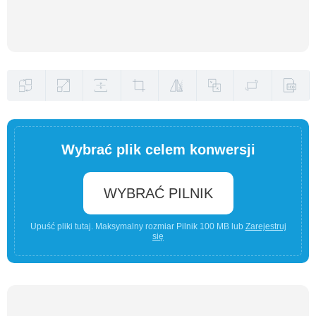
Wybrać plik celem konwersji
WYBRAĆ PILNIK
Upuść pliki tutaj. Maksymalny rozmiar Pilnik 100 MB lub
Zarejestruj
się