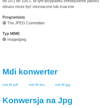
od 10:1 do 100:1. W tym przypadku zmniejszenie jakości
obrazu może być nieznaczne lub znaczne.
Programista
🔵 The JPEG Committee
Typ MIME
🔵 image/jpeg
Mdi
konwerter
mdi
W
pdf
mdi
W
doc
mdi
W
jpg
Konwersja na
Jpg