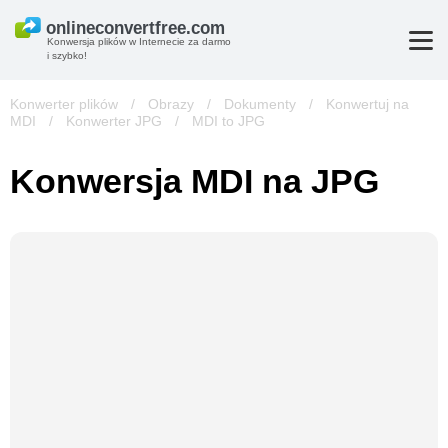
Konwersja plików w Internecie za darmo
i szybko!
Konwerter plików
/
Obrazy
/
Dokumenty
/
Konwertuj na
MDI
/
Konwerter JPG
/
MDI to JPG
Konwersja MDI na JPG