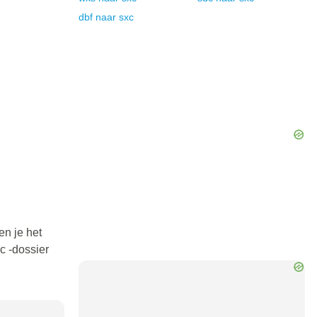
dbf
naar
sxc
en je het
c -dossier