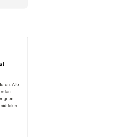
st
leren. Alle
worden
er geen
 middelen