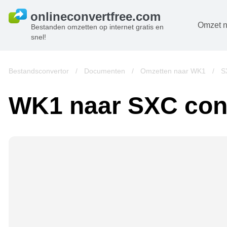
Omzet n
Bestanden omzetten op internet gratis en
snel!
D
B
Bestandsconvertor
/
Documenten
/
Omzetten naar WK1
/
S
A
WK1 naar SXC con
B
A
V
w