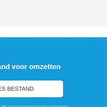
and voor omzetten
ES BESTAND
00 MB maximale bestandsgrootte of
Aanmelden