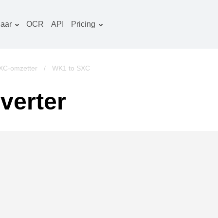
aar
OCR
API
Pricing
Tariefplan
ocumenten converter
OCR-pakket
eeld converter
XC-omzetter
/
WK1 to SXC
udio converter
verter
oeken converter
rchieven converter
ideo converter
ebsite-screenshots