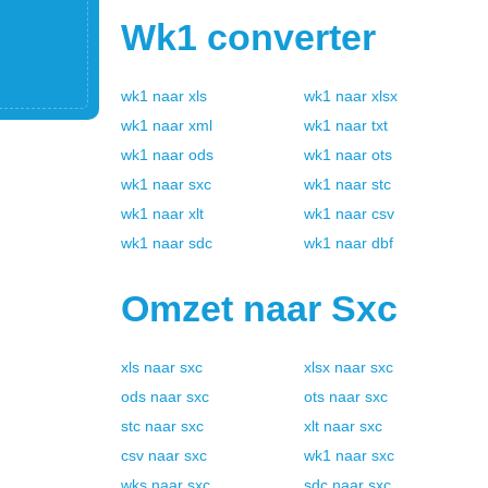
Wk1
converter
wk1
naar
xls
wk1
naar
xlsx
wk1
naar
xml
wk1
naar
txt
wk1
naar
ods
wk1
naar
ots
wk1
naar
sxc
wk1
naar
stc
wk1
naar
xlt
wk1
naar
csv
wk1
naar
sdc
wk1
naar
dbf
Omzet naar
Sxc
xls
naar
sxc
xlsx
naar
sxc
ods
naar
sxc
ots
naar
sxc
stc
naar
sxc
xlt
naar
sxc
csv
naar
sxc
wk1
naar
sxc
wks
naar
sxc
sdc
naar
sxc