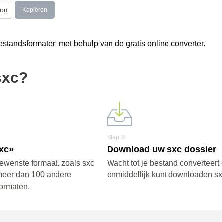
Kopiëren
tandsformaten met behulp van de gratis online converter.
sxc?
Stap 3
sxc»
Download uw sxc dossier
gewenste formaat, zoals sxc
Wacht tot je bestand converteert 
meer dan 100 andere
onmiddellijk kunt downloaden sx
ormaten.