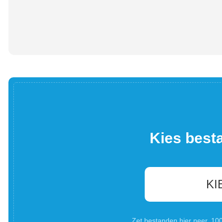
Kies best
KI
Zet bestanden hier neer. 1