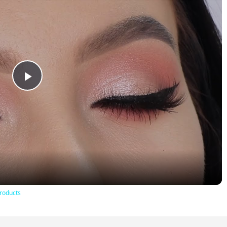
Play
Video
roducts