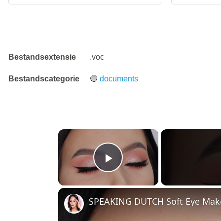
Bestandsextensie
.voc
Bestandscategorie
🔵
documents
×
Play Video
SPEAKING DUTCH Soft Eye Makeu