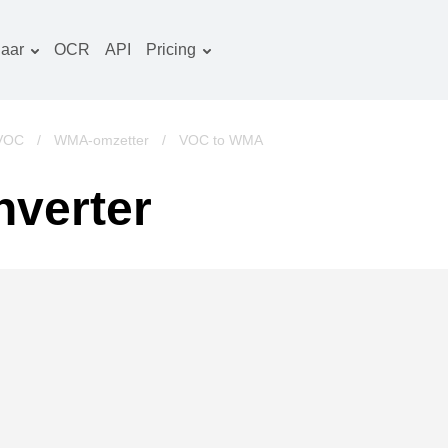
aar
OCR
API
Pricing
Tariefplan
ocumenten converter
OCR-pakket
eeld converter
 VOC
/
WMA-omzetter
/
VOC to WMA
udio converter
verter
oeken converter
rchieven converter
ideo converter
ebsite-screenshots