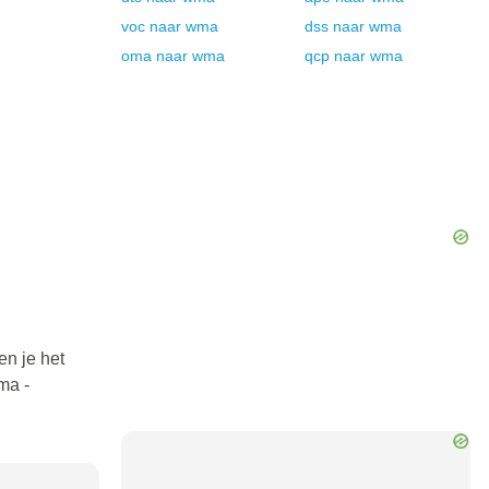
voc
naar
wma
dss
naar
wma
oma
naar
wma
qcp
naar
wma
en je het
ma -