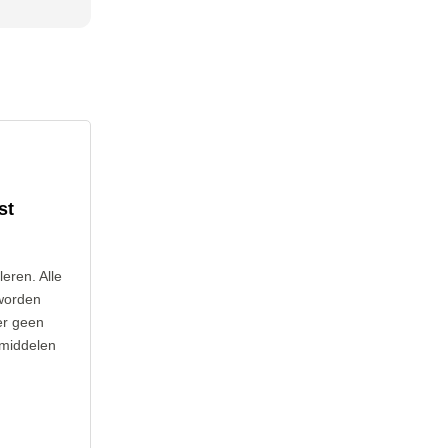
st
leren. Alle
worden
er geen
 middelen