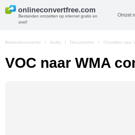
Omzet n
Bestanden omzetten op internet gratis en
snel!
D
B
Bestandsconvertor
/
Audio
/
Documenten
/
Omzetten naar
A
VOC naar WMA con
B
A
V
w