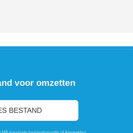
and voor omzetten
ES BESTAND
00 MB maximale bestandsgrootte of
Aanmelden