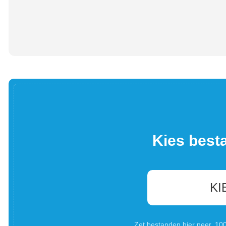
Kies best
KI
Zet bestanden hier neer. 1