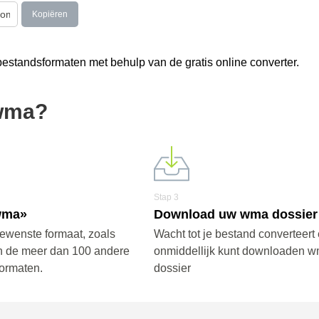
Kopiëren
standsformaten met behulp van de gratis online converter.
 wma?
Stap 3
wma»
Download uw wma dossier
gewenste formaat, zoals
Wacht tot je bestand converteert 
n de meer dan 100 andere
onmiddellijk kunt downloaden w
ormaten.
dossier