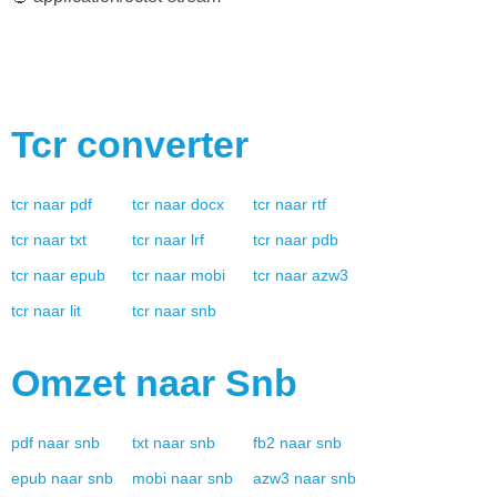
Tcr
converter
tcr
naar
pdf
tcr
naar
docx
tcr
naar
rtf
tcr
naar
txt
tcr
naar
lrf
tcr
naar
pdb
tcr
naar
epub
tcr
naar
mobi
tcr
naar
azw3
tcr
naar
lit
tcr
naar
snb
Omzet naar
Snb
pdf
naar
snb
txt
naar
snb
fb2
naar
snb
epub
naar
snb
mobi
naar
snb
azw3
naar
snb