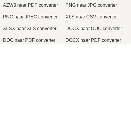
AZW3 naar PDF converter
PNG naar JPG converter
PNG naar JPEG converter
XLS naar CSV converter
XLSX naar XLS converter
DOCX naar DOC converter
DOC naar PDF converter
DOCX naar PDF converter
PDF naar JPG converter
PDF naar PNG converter
×
TIFF naar PDF converter
PNG naar ICO converter
Now Playing
Play Video
×
2026
© onlineconvertfree.com
Kurio kindvriendelijke instellingen van Connect Genius App
Over ons
Bestandsformaten
Play