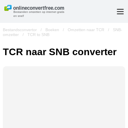
Bestanden omzetten op internet gratis
en snel!
Bestandsconvertor
/
Boeken
/
Omzetten naar TCR
/
SNB-
omzetter
/
TCR to SNB
TCR naar SNB converter