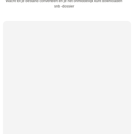
Wacht tot je bestand converteert en je het onmiddellijk kunt downloaden
snb -dossier