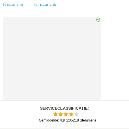
lit
naar
snb
tcr
naar
snb
SERVICECLASSIFICATIE
:
Gemiddelde
:
4.8
(
205218
Stemmen
)