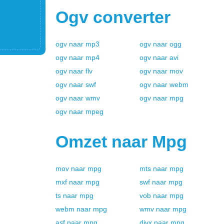
Ogv
converter
ogv
naar
mp3
ogv
naar
ogg
ogv
naar
mp4
ogv
naar
avi
ogv
naar
flv
ogv
naar
mov
ogv
naar
swf
ogv
naar
webm
ogv
naar
wmv
ogv
naar
mpg
ogv
naar
mpeg
Omzet naar
Mpg
mov
naar
mpg
mts
naar
mpg
mxf
naar
mpg
swf
naar
mpg
ts
naar
mpg
vob
naar
mpg
webm
naar
mpg
wmv
naar
mpg
asf
naar
mpg
divx
naar
mpg