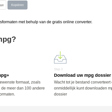
Kopiëren
formaten met behulp van de gratis online converter.
 mpg?
Stap 3
mpg»
Download uw mpg dossier
gewenste formaat, zoals
Wacht tot je bestand converteert 
n de meer dan 100 andere
onmiddellijk kunt downloaden m
ormaten.
dossier