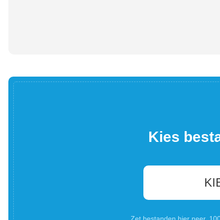
Kies best
KI
Zet bestanden hier neer. 1