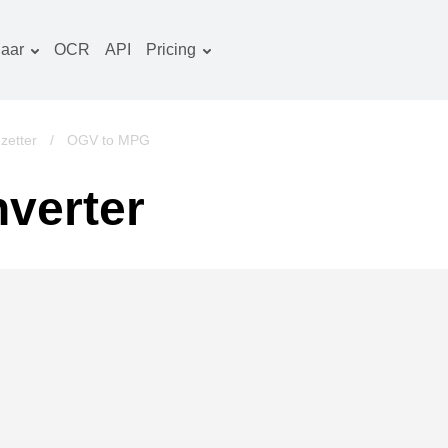
aar
OCR
API
Pricing
Tariefplan
ocumenten converter
OCR-pakket
eeld converter
etter
/
OGV to MPG
udio converter
verter
oeken converter
rchieven converter
ideo converter
ebsite-screenshots