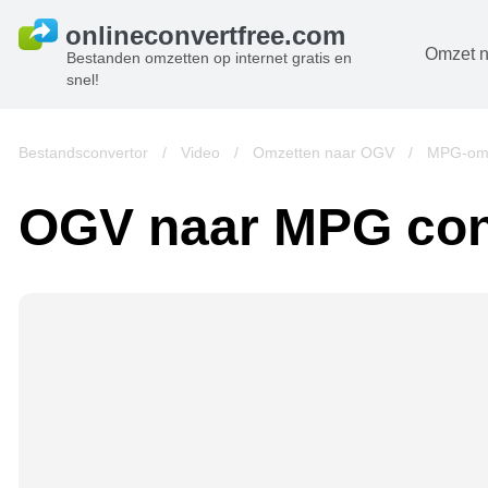
Omzet n
Bestanden omzetten op internet gratis en
snel!
D
B
Bestandsconvertor
/
Video
/
Omzetten naar OGV
/
MPG-omz
A
OGV naar MPG con
B
A
V
w