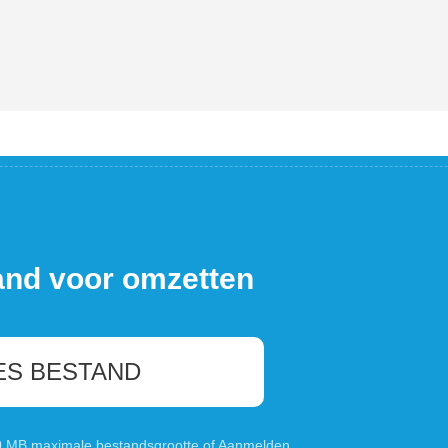
and voor omzetten
ES BESTAND
00 MB maximale bestandsgrootte of
Aanmelden