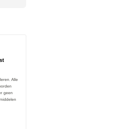
st
leren. Alle
worden
er geen
 middelen