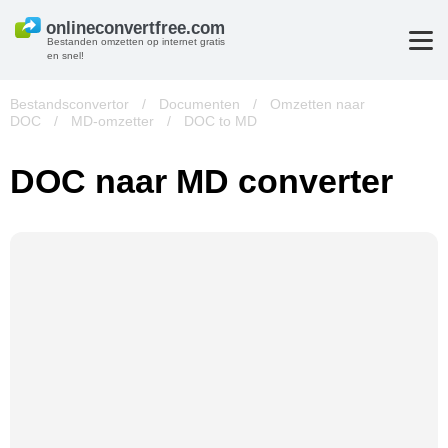
Bestanden omzetten op internet gratis
en snel!
Bestandsconvertor
/
Documenten
/
Omzetten naar
DOC
/
MD-omzetter
/
DOC to MD
DOC naar MD converter