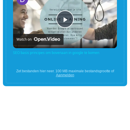
Play
Watch on
Video
SEO basis principes om bovenaan in google te komen
Zet bestanden hier neer. 100 MB maximale bestandsgrootte of
Aanmelden