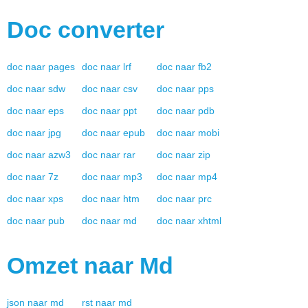
Doc
converter
doc
naar
pages
doc
naar
lrf
doc
naar
fb2
doc
naar
sdw
doc
naar
csv
doc
naar
pps
doc
naar
eps
doc
naar
ppt
doc
naar
pdb
doc
naar
jpg
doc
naar
epub
doc
naar
mobi
doc
naar
azw3
doc
naar
rar
doc
naar
zip
doc
naar
7z
doc
naar
mp3
doc
naar
mp4
doc
naar
xps
doc
naar
htm
doc
naar
prc
doc
naar
pub
doc
naar
md
doc
naar
xhtml
Omzet naar
Md
json
naar
md
rst
naar
md