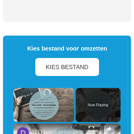
Kies bestand voor omzetten
KIES BESTAND
×
Now Playing
×
Unmute
SEO basis principes om bovenaan in google te komen