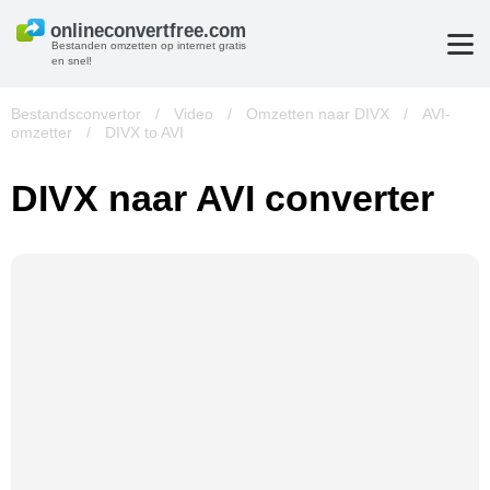
Bestanden omzetten op internet gratis
en snel!
Bestandsconvertor
/
Video
/
Omzetten naar DIVX
/
AVI-
omzetter
/
DIVX to AVI
DIVX naar AVI converter