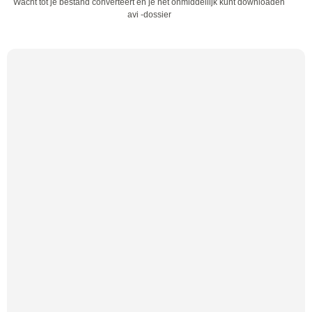
Wacht tot je bestand converteert en je het onmiddellijk kunt downloaden
avi -dossier