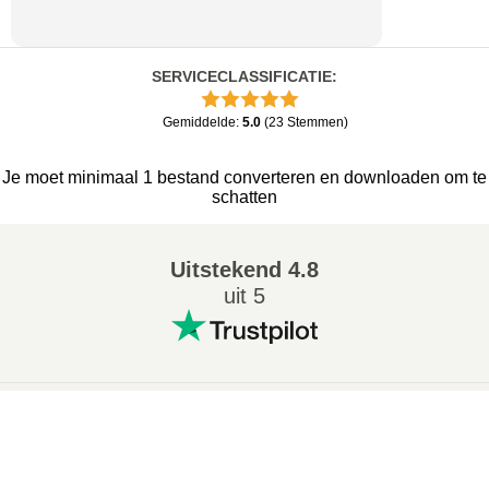
SERVICECLASSIFICATIE
:
Gemiddelde
:
5.0
(
23
Stemmen
)
Je moet minimaal 1 bestand converteren en downloaden om te
schatten
Uitstekend
4.8
uit 5
Populaire conversies
:
×
7Z naar ZIP converter
WAV naar MP3 converter