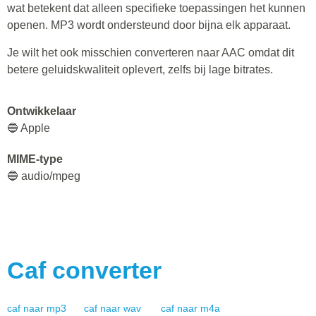
wat betekent dat alleen specifieke toepassingen het kunnen
openen. MP3 wordt ondersteund door bijna elk apparaat.
Je wilt het ook misschien converteren naar AAC omdat dit
betere geluidskwaliteit oplevert, zelfs bij lage bitrates.
Ontwikkelaar
🔵 Apple
MIME-type
🔵 audio/mpeg
Caf
converter
caf
naar
mp3
caf
naar
wav
caf
naar
m4a