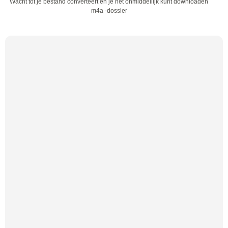
Wacht tot je bestand converteert en je het onmiddellijk kunt downloaden
m4a -dossier