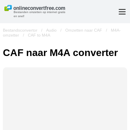
Bestanden omzetten op internet gratis
en snel!
Bestandsconvertor
/
Audio
/
Omzetten naar CAF
/
M4A-
omzetter
/
CAF to M4A
CAF naar M4A converter