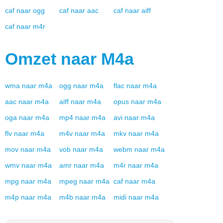
caf
naar
ogg
caf
naar
aac
caf
naar
aiff
caf
naar
m4r
Omzet naar
M4a
wma
naar
m4a
ogg
naar
m4a
flac
naar
m4a
aac
naar
m4a
aiff
naar
m4a
opus
naar
m4a
oga
naar
m4a
mp4
naar
m4a
avi
naar
m4a
flv
naar
m4a
m4v
naar
m4a
mkv
naar
m4a
mov
naar
m4a
vob
naar
m4a
webm
naar
m4a
wmv
naar
m4a
amr
naar
m4a
m4r
naar
m4a
mpg
naar
m4a
mpeg
naar
m4a
caf
naar
m4a
m4p
naar
m4a
m4b
naar
m4a
midi
naar
m4a