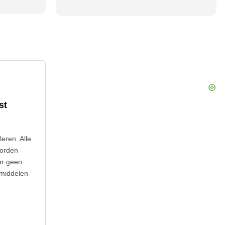
st
leren. Alle
worden
er geen
 middelen