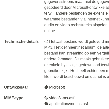
gegevensstroom, maar niet de gegeve
gecodeerd door Microsoft-ontwikkela
terwijl andere bestanden de extensie
waarmee bestanden via internet kun
audio en video rechtstreeks afspele
online.
Technische details
🔵 Het .asf-bestand wordt geleverd me
MP3. Het definieert het album, de art
bestand kan streaming op een vergel
andere formaten. Dit maakt gebruiker
er enkele bytes zijn gedownload terw
gebruiker kijkt. Het heeft echter een
klein wordt beschouwd omdat het is 
Ontwikkelaar
🔵 Microsoft
MIME-type
🔵 video/x-ms-asf
🔵 application/vnd.ms-asf