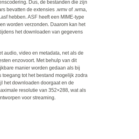
nscodering. Dus, de bestanden die zijn
ars bevatten de extensies .wmv of .wma,
 .asf hebben. ASF heeft een MIME-type
nen worden verzonden. Daarom kan het
n tijdens het downloaden van gegevens
t audio, video en metadata, net als de
iesten enzovoort. Met behulp van dit
ijkbare manier worden gedaan als bij
s toegang tot het bestand mogelijk zodra
ijl het downloaden doorgaat en de
 maximale resolutie van 352×288, wat als
ontworpen voor streaming.