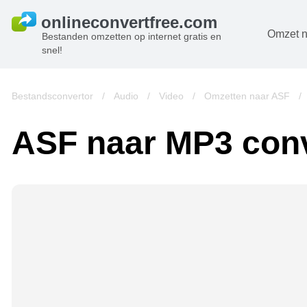
Omzet n
Bestanden omzetten op internet gratis en
snel!
D
B
Bestandsconvertor
/
Audio
/
Video
/
Omzetten naar ASF
/
A
ASF naar MP3 conv
B
A
V
w