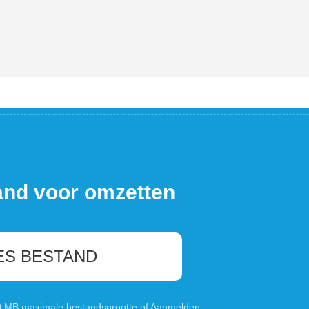
and voor omzetten
ES BESTAND
00 MB maximale bestandsgrootte of
Aanmelden