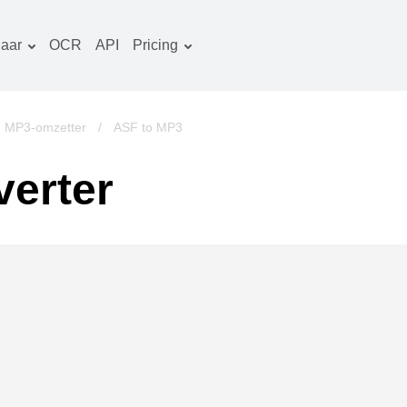
aar
OCR
API
Pricing
Tariefplan
ocumenten converter
OCR-pakket
eeld converter
MP3-omzetter
/
ASF to MP3
udio converter
erter
oeken converter
rchieven converter
ideo converter
ebsite-screenshots