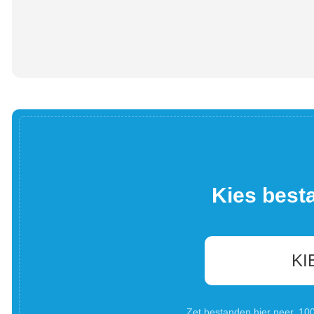
Kies best
KI
Zet bestanden hier neer. 1