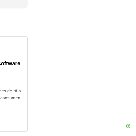
software
n
es de rtf a
o consumen