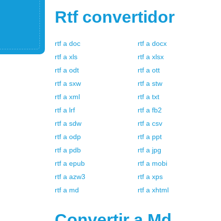
Rtf
convertidor
rtf
a
doc
rtf
a
docx
rtf
a
xls
rtf
a
xlsx
rtf
a
odt
rtf
a
ott
rtf
a
sxw
rtf
a
stw
rtf
a
xml
rtf
a
txt
rtf
a
lrf
rtf
a
fb2
rtf
a
sdw
rtf
a
csv
rtf
a
odp
rtf
a
ppt
rtf
a
pdb
rtf
a
jpg
rtf
a
epub
rtf
a
mobi
rtf
a
azw3
rtf
a
xps
rtf
a
md
rtf
a
xhtml
Convertir a
Md