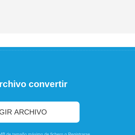
rchivo convertir
GIR ARCHIVO
0 MB de tamaño máximo de fichero o
Registrarse