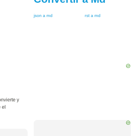
json
a
md
rst
a
md
nvierte y
 el