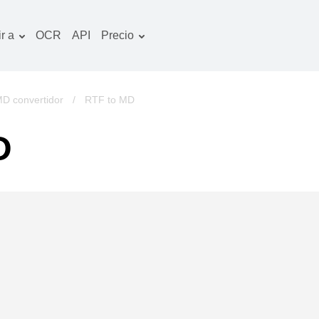
r a
OCR
API
Precio
Plan tarifario
ocumentos convertidor
Paquete de OCR
magines convertidor
D convertidor
/
RTF to MD
udio convertidor
D
bros convertidor
chivos convertidor
ideo convertidor
tio web-captura de
ntalla