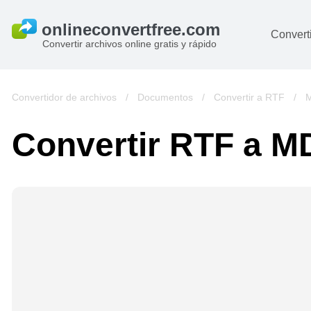
Converti
Convertir archivos online gratis y rápido
D
I
Convertidor de archivos
/
Documentos
/
Convertir a RTF
/
M
A
Convertir RTF a M
Li
Ar
V
si
pa