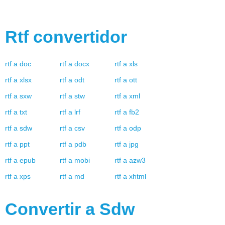
Rtf
convertidor
rtf
a
doc
rtf
a
docx
rtf
a
xls
rtf
a
xlsx
rtf
a
odt
rtf
a
ott
rtf
a
sxw
rtf
a
stw
rtf
a
xml
rtf
a
txt
rtf
a
lrf
rtf
a
fb2
rtf
a
sdw
rtf
a
csv
rtf
a
odp
rtf
a
ppt
rtf
a
pdb
rtf
a
jpg
rtf
a
epub
rtf
a
mobi
rtf
a
azw3
rtf
a
xps
rtf
a
md
rtf
a
xhtml
Convertir a
Sdw