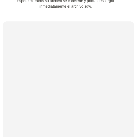
Espere mientras su archivo se convierte y podrá descargar
inmediatamente el archivo sdw.