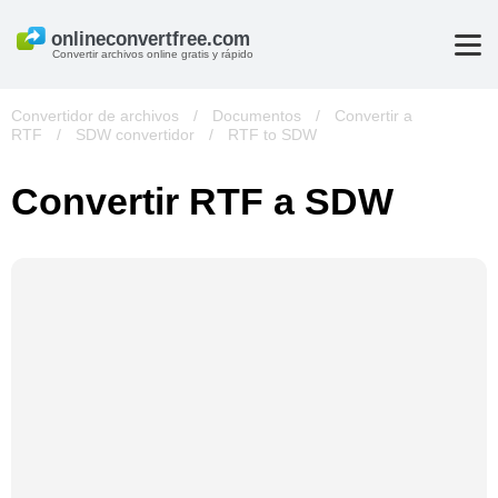
Convertir archivos online gratis y rápido
Convertidor de archivos
/
Documentos
/
Convertir a
RTF
/
SDW convertidor
/
RTF to SDW
Convertir RTF a SDW