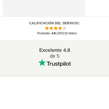
CALIFICACIÓN DEL SERVICIO
:
Promedio
:
4.8
(
205218
Votos
)
Excelente
4.8
de 5
Conversion más popular
:
×
Cambiar 7Z a ZIP
Cambiar WAV a MP3
Now Playing
Cambiar M4A a MP3
Cambiar EPUB a PDF
Play Video