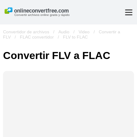
Convertir archivos online gratis y rápido
Convertidor de archivos
/
Audio
/
Video
/
Convertir a
FLV
/
FLAC convertidor
/
FLV to FLAC
Convertir FLV a FLAC