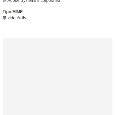
🔵 Adobe Systems Incorporated
Tipo MIME
🔵 video/x-flv