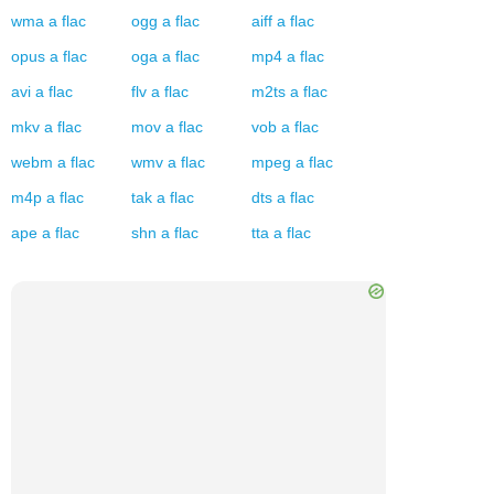
wma
a
flac
ogg
a
flac
aiff
a
flac
opus
a
flac
oga
a
flac
mp4
a
flac
avi
a
flac
flv
a
flac
m2ts
a
flac
mkv
a
flac
mov
a
flac
vob
a
flac
webm
a
flac
wmv
a
flac
mpeg
a
flac
m4p
a
flac
tak
a
flac
dts
a
flac
ape
a
flac
shn
a
flac
tta
a
flac