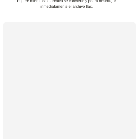
Espere mientras su archivo se convierte y podrá descargar
inmediatamente el archivo flac.