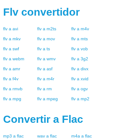
Flv
convertidor
flv
a
avi
flv
a
m2ts
flv
a
m4v
flv
a
mkv
flv
a
mov
flv
a
mts
flv
a
swf
flv
a
ts
flv
a
vob
flv
a
webm
flv
a
wmv
flv
a
3g2
flv
a
amr
flv
a
asf
flv
a
divx
flv
a
f4v
flv
a
m4r
flv
a
xvid
flv
a
rmvb
flv
a
rm
flv
a
ogv
flv
a
mpg
flv
a
mpeg
flv
a
mp2
Convertir a
Flac
mp3
a
flac
wav
a
flac
m4a
a
flac