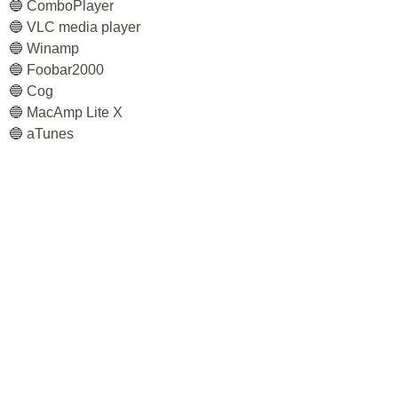
🔵 СomboPlayer
🔵 VLC media player
🔵 Winamp
🔵 Foobar2000
🔵 Cog
🔵 MacAmp Lite X
🔵 aTunes