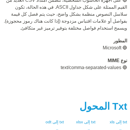
🔵 على أجهزة الحاسوب الشخصية، تتضمن امتداد CSV العديد من
القيم الممثلة على شكل جداول ASCII. في هذه الحالة، تكون
سلاسل النصوص منظمة بشكل واضح، حيث يتم فصل كل قيمة
بفواصل أو علامات اقتباس مزدوجة (إذا كانت هناك رموز محجوزة).
ويسمح استخدام فواصل مختلفة بتوفير ترميز غير متكافئ.
المطور
🔵 Microsoft
نوع MIME
🔵 text/comma-separated-values
Txt
المحول
txt
إلى
xls
txt
إلى
xlsx
txt
إلى
odt