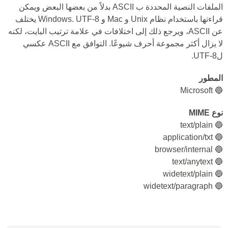
الملفات النصية المحددة ب ASCII بدلاً من بعضها البعض ويمكن
قراءتها باستخدام نظام Unix و Mac و Windows. UTF-8 يختلف
عن ASCII، ويرجع ذلك إلى اختلافات في علامة ترتيب البايت، لكنه
لا يزال أكثر مجموعة أحرف شيوعًا. التوافق مع ASCII عكسي
لUTF-8.
المطور
🔵 Microsoft
نوع MIME
🔵 text/plain
🔵 application/txt
🔵 browser/internal
🔵 text/anytext
🔵 widetext/plain
🔵 widetext/paragraph