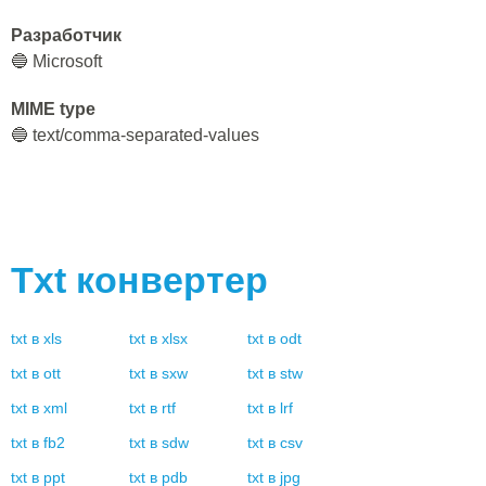
Разработчик
🔵 Microsoft
MIME type
🔵 text/comma-separated-values
Txt
конвертер
txt
в
xls
txt
в
xlsx
txt
в
odt
txt
в
ott
txt
в
sxw
txt
в
stw
txt
в
xml
txt
в
rtf
txt
в
lrf
txt
в
fb2
txt
в
sdw
txt
в
csv
txt
в
ppt
txt
в
pdb
txt
в
jpg