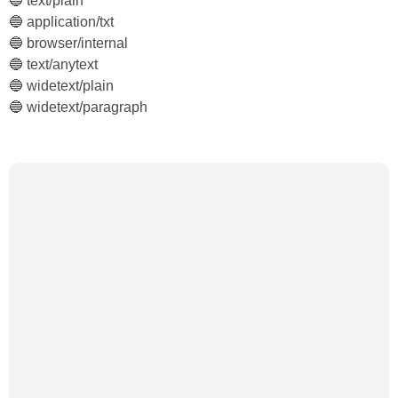
🔵 text/plain
🔵 application/txt
🔵 browser/internal
🔵 text/anytext
🔵 widetext/plain
🔵 widetext/paragraph