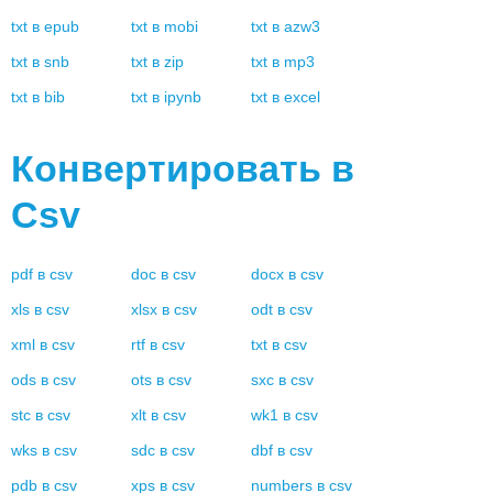
txt
в
epub
txt
в
mobi
txt
в
azw3
txt
в
snb
txt
в
zip
txt
в
mp3
txt
в
bib
txt
в
ipynb
txt
в
excel
Конвертировать в
Csv
pdf
в
csv
doc
в
csv
docx
в
csv
xls
в
csv
xlsx
в
csv
odt
в
csv
xml
в
csv
rtf
в
csv
txt
в
csv
ods
в
csv
ots
в
csv
sxc
в
csv
stc
в
csv
xlt
в
csv
wk1
в
csv
wks
в
csv
sdc
в
csv
dbf
в
csv
pdb
в
csv
xps
в
csv
numbers
в
csv