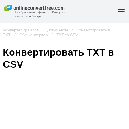
Преобразование файлов в Интернете
бесплатно и быстро!
Конвертер файлов
/
Документы
/
Конвертировать в
TXT
/
CSV конвертер
/
TXT to CSV
Конвертировать TXT в
CSV