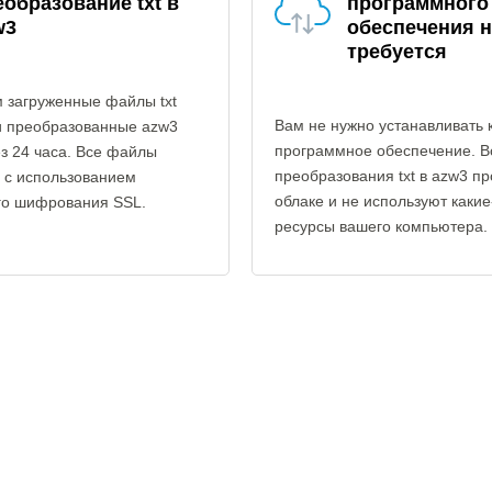
еобразование txt в
программного
w3
обеспечения н
требуется
 загруженные файлы txt
Вам не нужно устанавливать 
и преобразованные azw3
программное обеспечение. В
з 24 часа. Все файлы
преобразования txt в azw3 пр
 с использованием
облаке и не используют каки
го шифрования SSL.
ресурсы вашего компьютера.