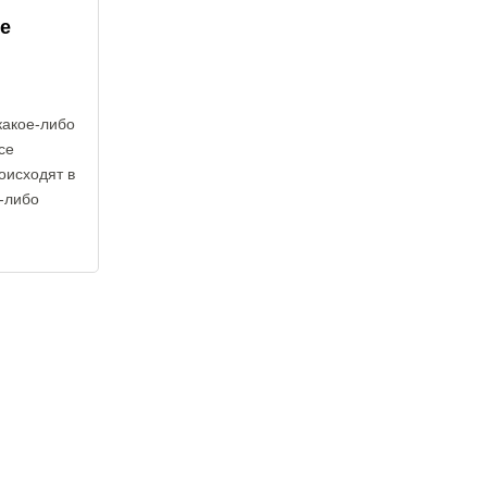
е
какое-либо
се
оисходят в
е-либо