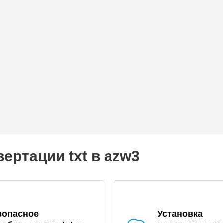
ертации txt в azw3
зопасное
Установка