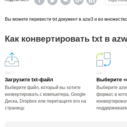
ПОДЕЛИТЬСЯ
Вы можете перевести txt документ в azw3 и во множеств
Как конвертировать txt в az
Шаг 1
Шаг 2
Загрузите txt-файл
Выберите «
Выберите файл, который вы хотите
Выберите azw
конвертировать с компьютера, Google
формат, в кот
Диска, Dropbox или перетащите его на
конвертироват
страницу.
поддерживае