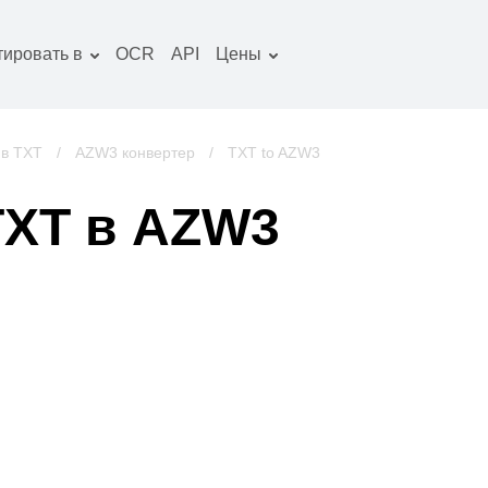
тировать в
OCR
API
Цены
Тарифный план
окументы конвертер
Пакет OCR
зображение
 в TXT
/
AZW3 конвертер
/
TXT to AZW3
онвертер
удио конвертер
TXT в AZW3
ниги конвертер
рхивы конвертер
идео конвертер
криншот сайта