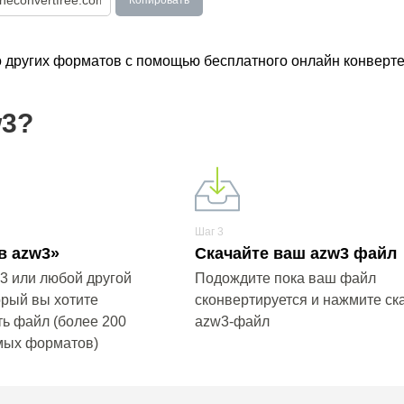
Копировать
о других форматов с помощью бесплатного онлайн конверте
w3?
Шаг 3
в azw3»
Скачайте ваш azw3 файл
3 или любой другой
Подождите пока ваш файл
орый вы хотите
сконвертируется и нажмите ск
ь файл (более 200
azw3-файл
мых форматов)