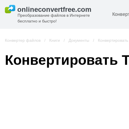
Конвер
Преобразование файлов в Интернете
бесплатно и быстро!
Д
И
Конвертер файлов
/
Книги
/
Документы
/
Конвертировать
к
А
Конвертировать 
К
А
В
С