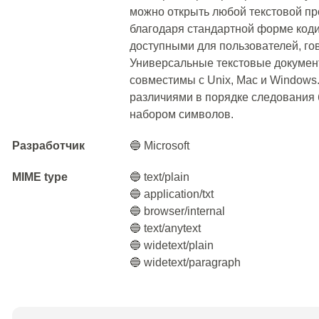
можно открыть любой текстовой п
благодаря стандартной форме коди
доступными для пользователей, го
Универсальные текстовые документ
совместимы с Unix, Mac и Windows.
различиями в порядке следования
набором символов.
Разработчик
🔵 Microsoft
MIME type
🔵 text/plain
🔵 application/txt
🔵 browser/internal
🔵 text/anytext
🔵 widetext/plain
🔵 widetext/paragraph