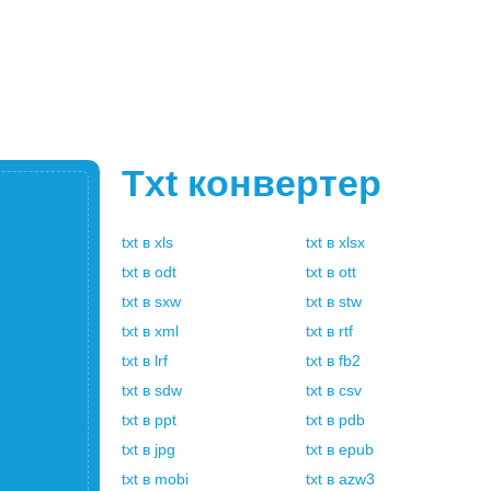
Txt
конвертер
txt
в
xls
txt
в
xlsx
txt
в
odt
txt
в
ott
txt
в
sxw
txt
в
stw
txt
в
xml
txt
в
rtf
txt
в
lrf
txt
в
fb2
txt
в
sdw
txt
в
csv
txt
в
ppt
txt
в
pdb
txt
в
jpg
txt
в
epub
txt
в
mobi
txt
в
azw3