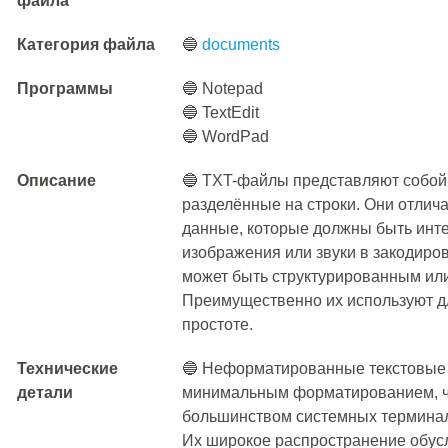
файла
Категория файла
🔵
documents
Программы
🔵 Notepad
🔵 TextEdit
🔵 WordPad
Описание
🔵 TXT-файлы представляют собой
разделённые на строки. Они отлич
данные, которые должны быть инте
изображения или звуки в закодиров
может быть структурированным ил
Преимущественно их используют д
простоте.
Технические
🔵 Неформатированные текстовые
детали
минимальным форматированием, чт
большинством системных терминал
Их широкое распространение обус