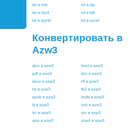
txt
в
snb
txt
в
zip
txt
в
mp3
txt
в
bib
txt
в
ipynb
txt
в
excel
Конвертировать в
Azw3
djvu
в
azw3
html
в
azw3
pdf
в
azw3
doc
в
azw3
docx
в
azw3
rtf
в
azw3
txt
в
azw3
fb2
в
azw3
epub
в
azw3
mobi
в
azw3
lit
в
azw3
snb
в
azw3
tcr
в
azw3
cbr
в
azw3
azw
в
azw3
azw4
в
azw3