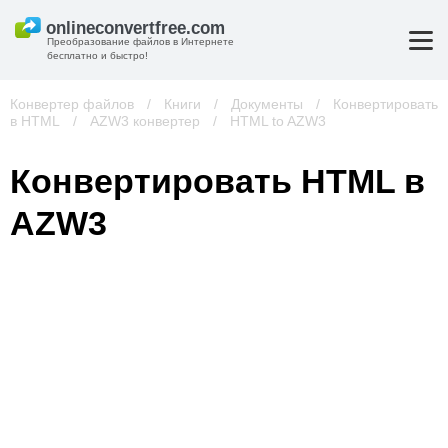
Преобразование файлов в Интернете
бесплатно и быстро!
Конвертер файлов
/
Книги
/
Документы
/
Конвертировать
в HTML
/
AZW3 конвертер
/
HTML to AZW3
Конвертировать HTML в
AZW3