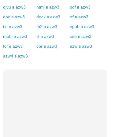
djvu
в
azw3
html
в
azw3
pdf
в
azw3
doc
в
azw3
docx
в
azw3
rtf
в
azw3
txt
в
azw3
fb2
в
azw3
epub
в
azw3
mobi
в
azw3
lit
в
azw3
snb
в
azw3
tcr
в
azw3
cbr
в
azw3
azw
в
azw3
azw4
в
azw3