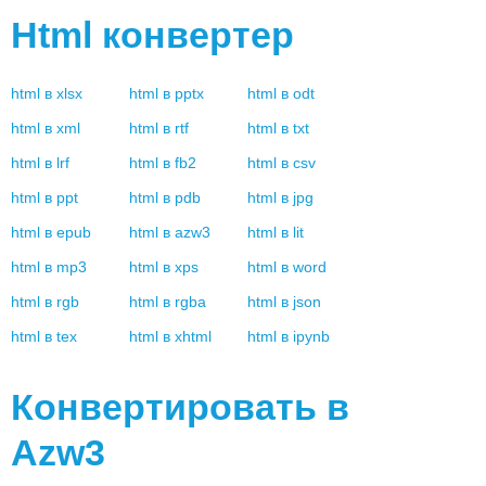
Html
конвертер
html
в
xlsx
html
в
pptx
html
в
odt
html
в
xml
html
в
rtf
html
в
txt
html
в
lrf
html
в
fb2
html
в
csv
html
в
ppt
html
в
pdb
html
в
jpg
html
в
epub
html
в
azw3
html
в
lit
html
в
mp3
html
в
xps
html
в
word
html
в
rgb
html
в
rgba
html
в
json
html
в
tex
html
в
xhtml
html
в
ipynb
Конвертировать в
Azw3