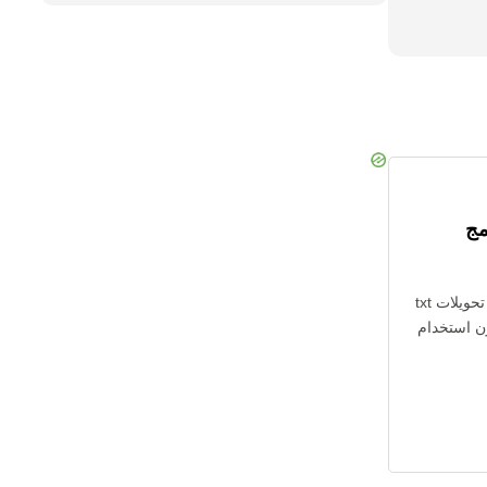
مج
لا تحتاج إلى تثبيت أي برنامج. جميع تحويلات txt
بدون استخدام