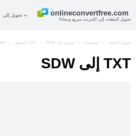
تحويل إلى
تحويل الملفات إلى الإنترنت سريع ومجانا!
خطة
المستند المحول
OCR ر
صورة المحول
تحويل الملف
/
مستندات
/
تحويل إلى TXT
SDW المحول
/
/
SDW
صوت المحول
TXT إلى SDW
كتب المحول
أرشيف المحول
فيديو المحول
الموقع-screenshot