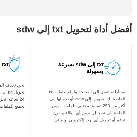
أفضل أداة لتحويل txt إلى sdw
txt إلى sdw بسرعة
txt إلى sdw آمنة
وسهولة
نحن نحذف المل
ببساطة، انتقل إلى الصفحة وارفع ملفات txt
الخاصة بك لتحويلها إلى sdw، أو تحويلها إلى
24 ساعة. نح
أكثر من 250 تنسيق مختلف للملفات، دون
لجميع الملفات عب
الحاجة إلى تسجيل، بدون أي إطالة وبدون
تزعم أو تحميل أي بريد إلكتروني أو مائي.