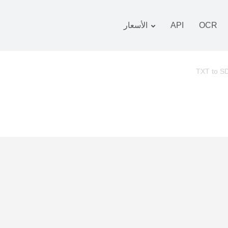
OCR
API
الأسعار
 التعريفة
زمة
TXT to 