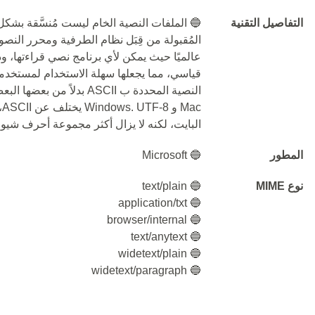
التفاصيل التقنية
🔵 الملفات النصية الخام ليست مُنسَّقة بشكل ك
المُقبولة من قِبَل نظام الطرفية ومحرر الن
عالميًا حيث يمكن لأي برنامج نصي قراءتها، 
قياسي، مما يجعلها سهلة الاستخدام لمستخدمي
c
البايت، لكنه لا يزال أكثر مجموعة أحرف شيوعًا. التوافق مع 
المطور
🔵 Microsoft
نوع MIME
🔵 text/plain
🔵 application/txt
🔵 browser/internal
🔵 text/anytext
🔵 widetext/plain
🔵 widetext/paragraph