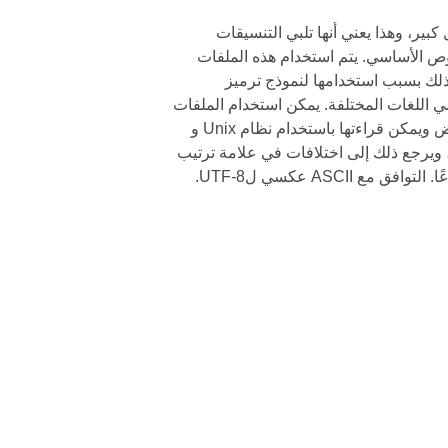
بير، وهذا يعني أنها تلبي التنسيقات
صوص الأساسي. يتم استخدام هذه الملفات
وذلك بسبب استخدامها لنموذج ترميز
 اللغات المختلفة. يمكن استخدام الملفات
النصية المحددة ب ASCII بدلاً من بعضها البعض ويمكن قراءتها باستخدام نظام Unix و
Ma و Windows. UTF-8 يختلف عن ASCII، ويرجع ذلك إلى اختلافات في علامة ترتيب
ASCII عكسي لUTF-8.