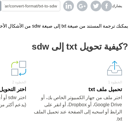
يشارك
يمكنك ترجمة المستند من صيغة txt إلى صيغة sdw من الأشكال الأخرى باستخدام محول على الإنترنت مجانا.
?كيفية تحويل txt إلى sdw
الخطوة 1
الخطوة 2
تحميل ملف txt
اختر التحويل من txt
اختر ملف من جهاز الكمبيوتر الخاص بك، أو
اختر w
Google Drive، أو Dropbox، أو انقر على
(يدعم أكثر من 200 صيغ
الرابط أو اسحبه إلى الصفحة عند تحميل الملف
txt.