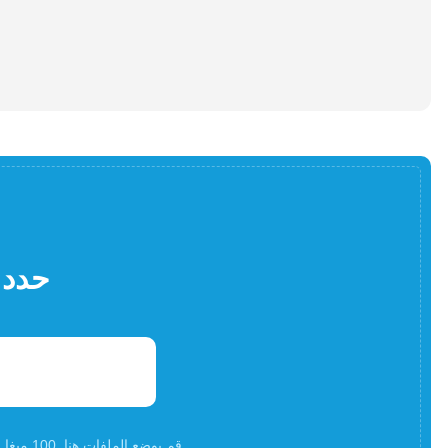
حدد 
قم بوضع الملفات هنا. 100 ميغا بايت كحد أقصى لحجم الملف أوالتسجيلأ و