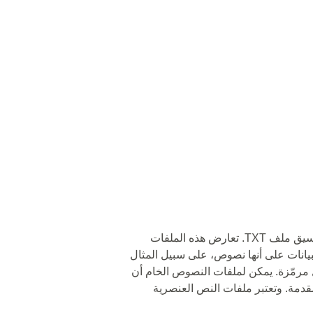
🔵 تنطبق تنظيم النصوص في صفوف على تنسيق ملف TXT. تعارض هذه الملفات
البيانات على أنها نصوص، على سبيل المثال
ل مرمّزة. يمكن لملفات النصوص الخام أن
دمة. وتعتبر ملفات النص العنصرية