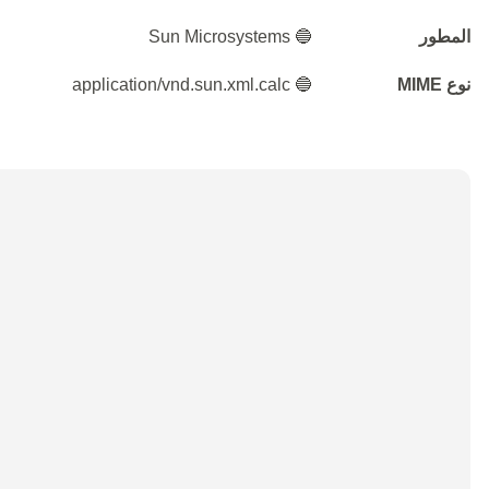
المطور
🔵 Sun Microsystems
نوع MIME
🔵 application/vnd.sun.xml.calc