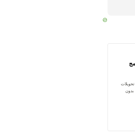
مج
 تحويلات
بة بدون