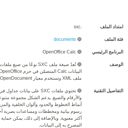
امتداد الملف
.sxc
فئة الملف
🔵
documents
البرنامج الرئيسي
🔵 OpenOffice Calc
الوصف
🔵 تُعدُ صيغة ملف SXC نوعً
ملف XML وتستخدم معيار OASIS OpenDocument.
التفاصيل التقنية
🔵 تحتوي ملفات SXC على بيا
والأرقام والصيغ. يدعم الشكل مجموعة متنوعة 
رسوم بيانية ومخططات ومساعدات بصرية أخرى
المصرح به إلى البيانات.