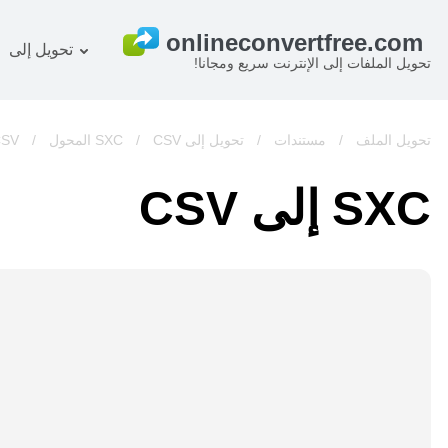
تحويل إلى
تحويل الملفات إلى الإنترنت سريع ومجانا!
خطة
المستند المحول
OCR ر
صورة المحول
تحويل الملف
/
مستندات
/
تحويل إلى SXC
CSV المحول
/
/
CSV
صوت المحول
SXC إلى CSV
كتب المحول
أرشيف المحول
فيديو المحول
الموقع-screenshot