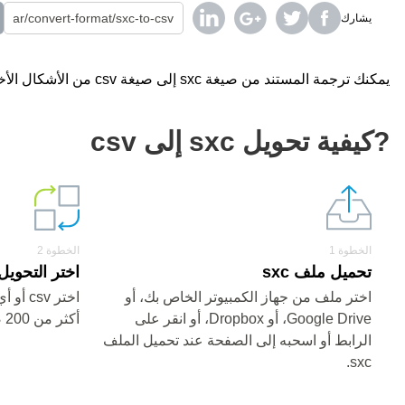
يشارك
يمكنك ترجمة المستند من صيغة sxc إلى صيغة csv من الأشكال الأخرى باستخدام محول على الإنترنت مجانا.
?كيفية تحويل sxc إلى csv
الخطوة 1
الخطوة 2
تحميل ملف sxc
اختر التحويل من sxc
اختر ملف من جهاز الكمبيوتر الخاص بك، أو
اختر v
Google Drive، أو Dropbox، أو انقر على
أكثر من 200 صيغة)
الرابط أو اسحبه إلى الصفحة عند تحميل الملف
sxc.