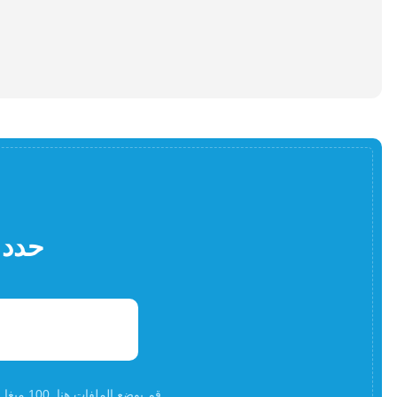
حدد 
قم بوضع الملفات هنا. 100 ميغا بايت كحد أقصى لحجم الملف أوالتسجيلأ و