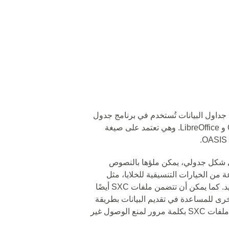
ا من صيغ ملفات جداول البيانات تُستخدم في برنامج جدول
البيانات Calc المتضمّن في حزم OpenOffice و LibreOffice. وهي تعتمد على صيغة
نات جداول في شكل جدولي، يمكن ملؤها بالنصوص
من الخيارات التنسيقية للخلايا، مثل
أنماط الخطوط والحدود وألوان الخلفية والمزيد. كما يمكن أن تتضمن ملفات SXC أيضًا
 للمساعدة في تقديم البيانات بطريقة
أكثر معنوية. وبالإضافة إلى ذلك، يمكن حماية ملفات SXC بكلمة مرور لمنع الوصول غير