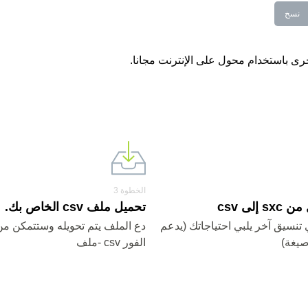
نسخ
الخطوة 3
 إلى csv
تحميل ملف csv الخاص بك.
cs أو أي تنسيق آخر يلبي احتياجاتك (يدعم
دع الملف يتم تحويله وستتمكن من
الفور csv -ملف