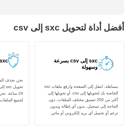
أفضل أداة لتحويل sxc إلى csv
sxc إلى csv بسرعة
sxc إلى csv آمن
وسهولة
نحن نحذف المل
ببساطة، انتقل إلى الصفحة وارفع ملفات sxc
الخاصة بك لتحويلها إلى csv، أو تحويلها إلى
24 ساعة. نح
أكثر من 250 تنسيق مختلف للملفات، دون
لجميع الملفات عب
الحاجة إلى تسجيل، بدون أي إطالة وبدون
تزعم أو تحميل أي بريد إلكتروني أو مائي.