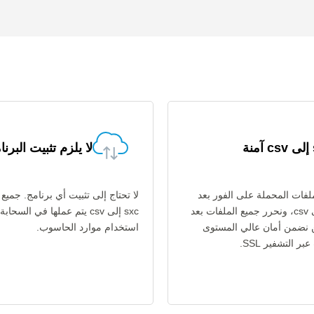
ة
لا يلزم تثبيت البرنا
فات المحملة على الفور بعد
لا تحتاج إلى تثبيت أي برنامج. جميع
تحويل sxc إلى csv، ونحرر جميع الملفات بعد
sxc إلى csv يتم عملها في السحا
ن نضمن أمان عالي المستوى
استخدام موارد الحاسوب.
ر التشفير SSL.