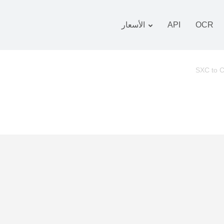
OCR
API
الأسعار
 التعريفة
زمة
SXC to 