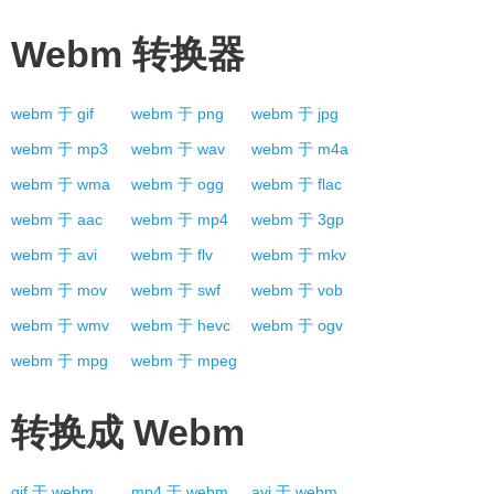
Webm
转换器
webm
于
gif
webm
于
png
webm
于
jpg
webm
于
mp3
webm
于
wav
webm
于
m4a
webm
于
wma
webm
于
ogg
webm
于
flac
webm
于
aac
webm
于
mp4
webm
于
3gp
webm
于
avi
webm
于
flv
webm
于
mkv
webm
于
mov
webm
于
swf
webm
于
vob
webm
于
wmv
webm
于
hevc
webm
于
ogv
webm
于
mpg
webm
于
mpeg
转换成
Webm
gif
于
webm
mp4
于
webm
avi
于
webm