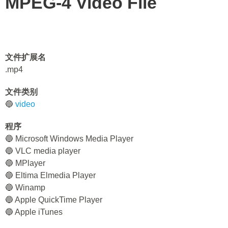
MPEG-4 Video File
文件扩展名
.mp4
文件类别
🔵
video
程序
🔵 Microsoft Windows Media Player
🔵 VLC media player
🔵 MPlayer
🔵 Eltima Elmedia Player
🔵 Winamp
🔵 Apple QuickTime Player
🔵 Apple iTunes