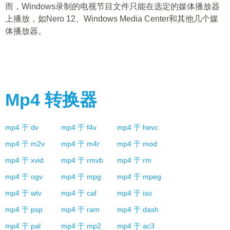
而，Windows录制的电视节目文件只能在选定的媒体播放器
上播放，如Nero 12、Windows Media Center和其他几个媒
体播放器。
Mp4
转换器
mp4
于
dv
mp4
于
f4v
mp4
于
hevc
mp4
于
m2v
mp4
于
m4r
mp4
于
mod
mp4
于
xvid
mp4
于
rmvb
mp4
于
rm
mp4
于
ogv
mp4
于
mpg
mp4
于
mpeg
mp4
于
wtv
mp4
于
caf
mp4
于
iso
mp4
于
psp
mp4
于
ram
mp4
于
dash
mp4
于
pal
mp4
于
mp2
mp4
于
ac3