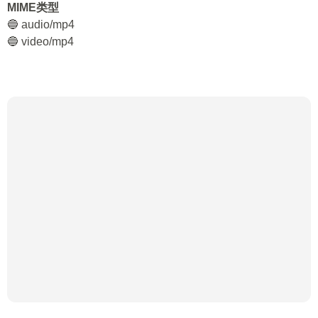
MIME类型
🔵 audio/mp4
🔵 video/mp4