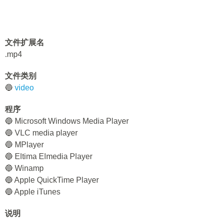
文件扩展名
.mp4
文件类别
🔵
video
程序
🔵 Microsoft Windows Media Player
🔵 VLC media player
🔵 MPlayer
🔵 Eltima Elmedia Player
🔵 Winamp
🔵 Apple QuickTime Player
🔵 Apple iTunes
说明