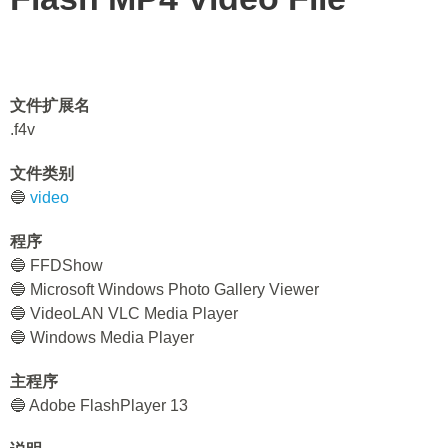
文件扩展名
.f4v
文件类别
🔵
video
程序
🔵 FFDShow
🔵 Microsoft Windows Photo Gallery Viewer
🔵 VideoLAN VLC Media Player
🔵 Windows Media Player
主程序
🔵 Adobe FlashPlayer 13