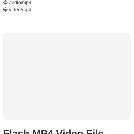
🔵 audio/mp4
🔵 video/mp4
Flash MP4 Video File