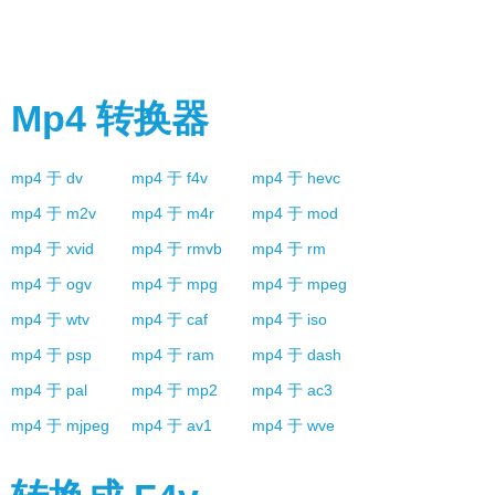
Mp4
转换器
mp4
于
dv
mp4
于
f4v
mp4
于
hevc
mp4
于
m2v
mp4
于
m4r
mp4
于
mod
mp4
于
xvid
mp4
于
rmvb
mp4
于
rm
mp4
于
ogv
mp4
于
mpg
mp4
于
mpeg
mp4
于
wtv
mp4
于
caf
mp4
于
iso
mp4
于
psp
mp4
于
ram
mp4
于
dash
mp4
于
pal
mp4
于
mp2
mp4
于
ac3
mp4
于
mjpeg
mp4
于
av1
mp4
于
wve